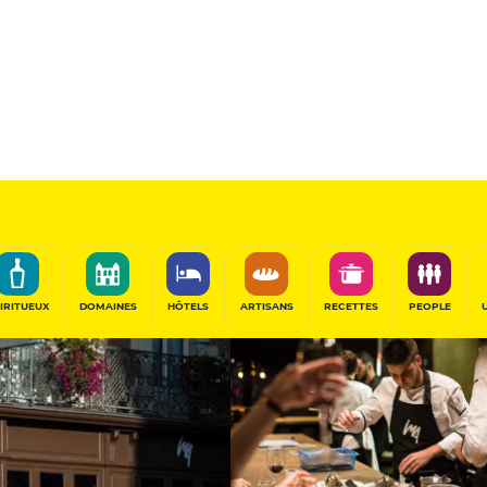
15.5
/20
Table Remarquable
PARTAGER
IRITUEUX
DOMAINES
HÔTELS
ARTISANS
RECETTES
PEOPLE