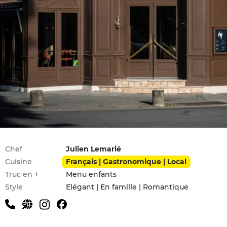
Infos pratiques
Chef
Julien Lemarié
Cuisine
Français | Gastronomique | Local
Truc en +
Menu enfants
Style
Elégant | En famille | Romantique