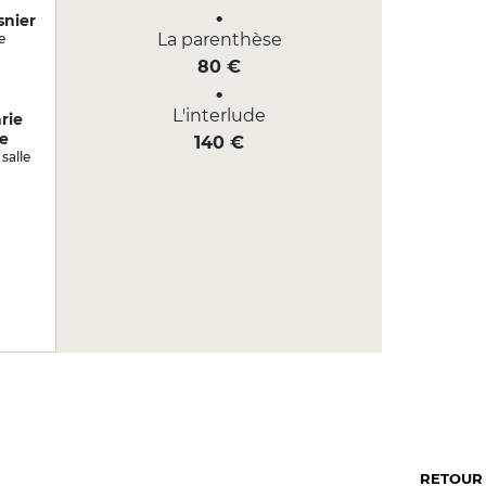
snier
La parenthèse
e
80 €
L'interlude
rie
e
140 €
salle
RETOUR