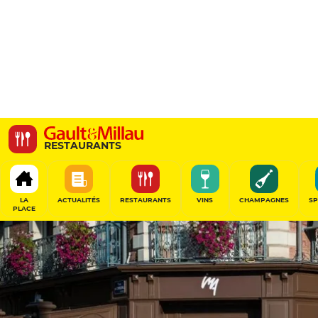
Ima
RESTAURANTS
20 Boulevard de la Tour d'Auvergne, 35000 Rennes, France
LA
ACTUALITÉS
RESTAURANTS
VINS
CHAMPAGNES
SP
PLACE