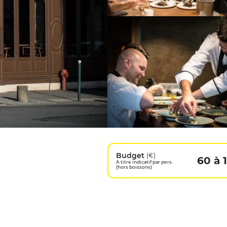
Budget
(€)
60 à 
A titre indicatif par pers.
(hors boissons)