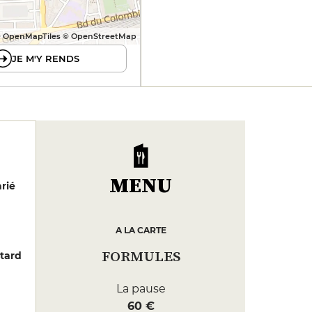
 OpenMapTiles © OpenStreetMap
JE M'Y RENDS
MENU
rié
A LA CARTE
FORMULES
tard
La pause
60 €