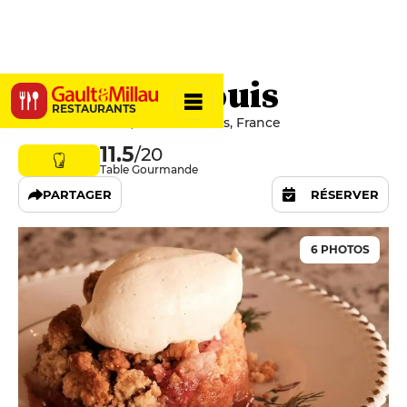
Chez P’tit Louis
RESTAURANTS
9 Rue Saint-Louis, 35000 Rennes, France
11.5
/20
Table Gourmande
PARTAGER
RÉSERVER
6 PHOTOS