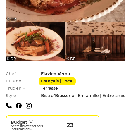
© DR
© DR
© DR
Infos pratiques
Chef
Flavien Verna
Cuisine
Français | Local
Truc en +
Terrasse
Style
Bistro/Brasserie | En famille | Entre amis
Budget
(€)
23
A titre indicatif par pers.
(hors boissons)