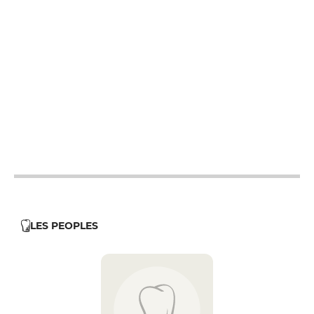
12h - 14h
19h - 23h30
12h - 14h
19h - 23h30
19h - 23h30
12h - 14h
19h - 23h30
12h - 14h
19h - 23h30
LES PEOPLES