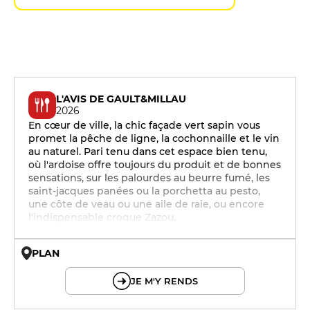
L'AVIS DE GAULT&MILLAU
2026
En cœur de ville, la chic façade vert sapin vous
promet la pêche de ligne, la cochonnaille et le vin
au naturel. Pari tenu dans cet espace bien tenu,
où l'ardoise offre toujours du produit et de bonnes
sensations, sur les palourdes au beurre fumé, les
saint-jacques panées ou la porchetta au pesto,
une côte de veau ou une aile de raie, ou encore
l'indispensable croque Zazou.
PLAN
© OpenMapTiles © OpenStreetMap
JE M'Y RENDS