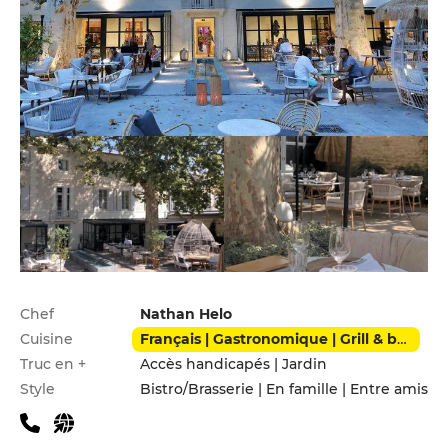
Infos pratiques
Chef
Nathan Helo
Cuisine
Français | Gastronomique | Grill & barbecue | Méditerranéen
Truc en +
Accès handicapés | Jardin
Style
Bistro/Brasserie | En famille | Entre amis