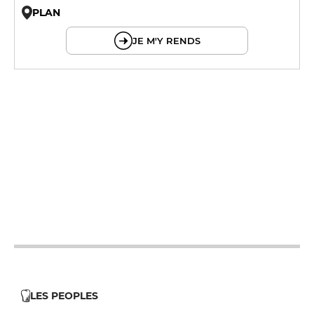
PLAN
© OpenMapTiles © OpenStreetMap
JE M'Y RENDS
12h - 14h
19h - 23h30
12h - 14h
19h - 23h30
12h - 14h
19h - 23h30
12h - 14h
19h - 23h30
12h - 14h
19h - 23h30
LES PEOPLES