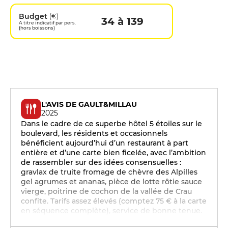
Budget
(€)
34 à 139
A titre indicatif par pers.
(hors boissons)
L'AVIS DE GAULT&MILLAU
2025
Dans le cadre de ce superbe hôtel 5 étoiles sur le
boulevard, les résidents et occasionnels
bénéficient aujourd’hui d’un restaurant à part
entière et d’une carte bien ficelée, avec l’ambition
de rassembler sur des idées consensuelles :
gravlax de truite fromage de chèvre des Alpilles
gel agrumes et ananas, pièce de lotte rôtie sauce
vierge, poitrine de cochon de la vallée de Crau
confite. Tarifs assez élevés (comptez 75 € à la carte
en séquence complète), service de bonne tenue.