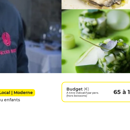
Budget
(€)
65 à 
 Local | Moderne
A titre indicatif par pers.
(hors boissons)
u enfants