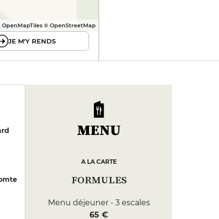
 OpenMapTiles © OpenStreetMap
JE M'Y RENDS
MENU
ard
A LA CARTE
FORMULES
Comte
Menu déjeuner - 3 escales
65 €