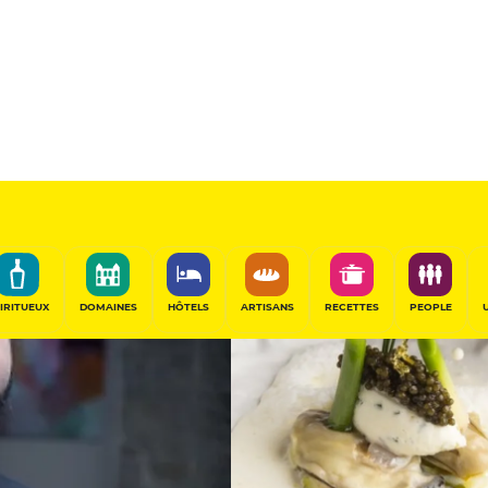
15.5
/20
Table Remarquable
PARTAGER
IRITUEUX
DOMAINES
HÔTELS
ARTISANS
RECETTES
PEOPLE