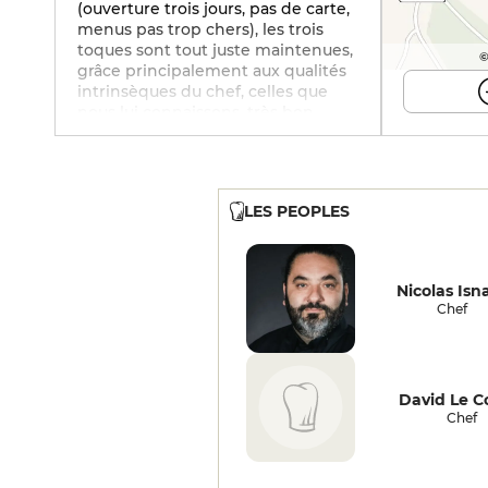
(ouverture trois jours, pas de carte,
menus pas trop chers), les trois
toques sont tout juste maintenues,
©
grâce principalement aux qualités
intrinsèques du chef, celles que
nous lui connaissons, très bon
saucier, toujours précis dans ses
cuissons et accompagnements. La
promesse du voyage culinaire
(Colombie, Maroc, Vietnam…) paraît
LES PEOPLES
un brin superfétatoire, mais le
contenu est plaisant, concombre
avocat leche de tigre, puis le
cabillaud butternut sur une très
Nicolas Isn
bonne sauce aux épices douces
Chef
avant un pigeon de qualité sauce
aigre douce et riz vinaigré et de
bons desserts (cardamome
pamplemousse choco, tatin
David Le 
réinterprétée, noisette en trompe
Chef
l'œil…). Grande cave
bourguignonne pleine de belles
références (mais pas facile à choisir
puisque vous ne savez rien du