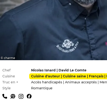
© charme
Infos pratiques
Chef
Nicolas Isnard | David Le Comte
Cuisine
Cuisine d'auteur | Cuisine saine | Français |
Truc en +
Accès handicapés | Animaux acceptés | Men
Style
Romantique