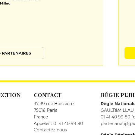
Millau
 PARTENAIRES
ECTION
CONTACT
RÉGIE PUB
37-39 rue Boissière
Régie National
75016 Paris
GAULT&MILLAU
France
01 41 40 99 80
(c
Appeler :
01 41 40 99 80
partenariat@gau
Contactez-nous