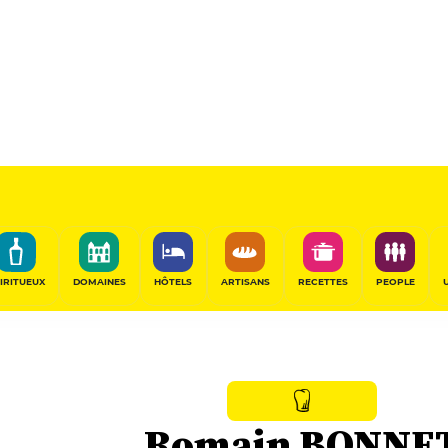
IRITUEUX
DOMAINES
HÔTELS
ARTISANS
RECETTES
PEOPLE
Romain BONNE