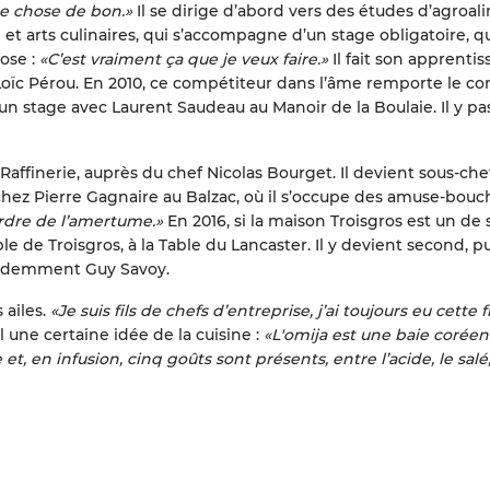
ue chose de bon.»
Il se dirige d’abord vers des études d’agroal
 et arts culinaires, qui s’accompagne d’un stage obligatoire, qu
ose :
«C’est vraiment ça que je veux faire.»
Il fait son apprenti
 Loïc Pérou. En 2010, ce compétiteur dans l’âme remporte le c
 un stage avec Laurent Saudeau au Manoir de la Boulaie. Il y pa
 Raffinerie, auprès du chef Nicolas Bourget. Il devient sous-che
 chez Pierre Gagnaire au Balzac, où il s’occupe des amuse-bouc
’ordre de l’amertume.»
En 2016, si la maison Troisgros est un de 
de Troisgros, à la Table du Lancaster. Il y devient second, pui
écédemment Guy Savoy.
 ailes.
«Je suis fils de chefs d’entreprise, j’ai toujours eu cette 
l une certaine idée de la cuisine :
«L'omija est une baie coréen
 en infusion, cinq goûts sont présents, entre l’acide, le salé, 