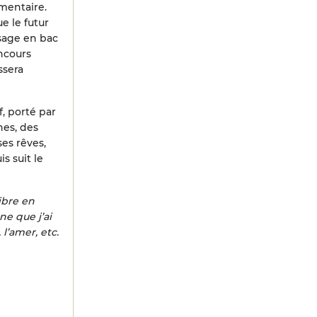
imentaire.
e le futur
ssage en bac
oncours
ssera
f, porté par
hes, des
ses rêves,
s suit le
fibre en
ne que j’ai
l’amer, etc.