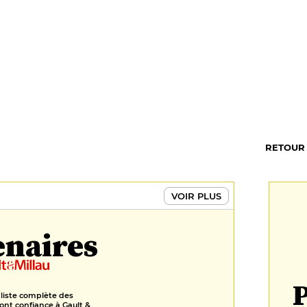
RETOUR
VOIR PLUS
enaires
P
 liste complète des
ont confiance à Gault &