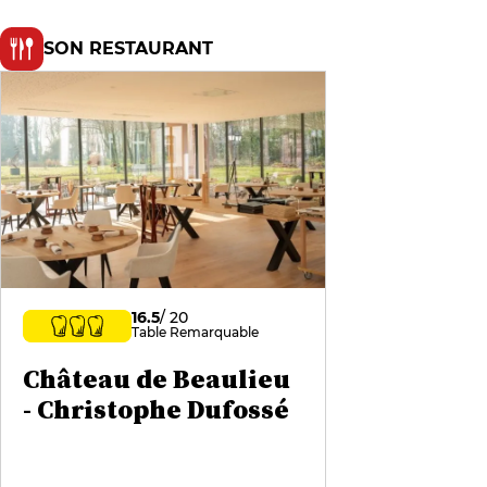
SON RESTAURANT
16.5
/ 20
Table Remarquable
Château de Beaulieu
- Christophe Dufossé