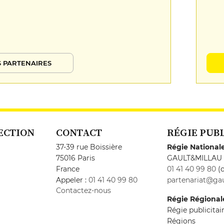
 PARTENAIRES
ECTION
CONTACT
RÉGIE PUB
37-39 rue Boissière
Régie National
75016 Paris
GAULT&MILLAU
France
01 41 40 99 80
(c
Appeler :
01 41 40 99 80
partenariat@gau
Contactez-nous
Régie Régional
Régie publicita
Régions