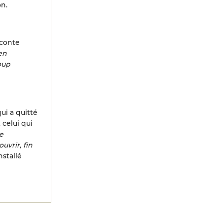
on.
conte
en
oup
ui a quitté
 celui qui
e
uvrir, fin
stallé