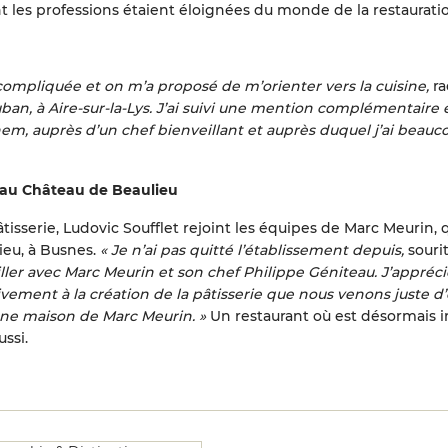
nt les professions étaient éloignées du monde de la restaurati
 compliquée et on m’a proposé de m’orienter vers la cuisine,
ra
ban, à Aire-sur-la-Lys. J’ai suivi une mention complémentaire 
ghem, auprès d’un chef bienveillant et auprès duquel j’ai beauc
e au Château de Beaulieu
tisserie, Ludovic Soufflet rejoint les équipes de Marc Meurin, q
ieu, à Busnes.
« Je n’ai pas quitté l’établissement depuis,
sourit
ailler avec Marc Meurin et son chef Philippe Géniteau. J’appréci
vement à la création de la pâtisserie que nous venons juste d’o
nne maison de Marc Meurin. »
Un restaurant où est désormais in
ssi.