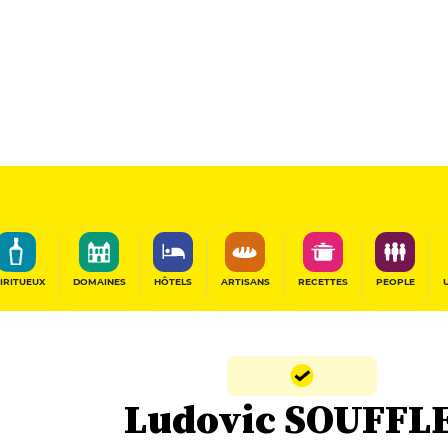
IRITUEUX
DOMAINES
HÔTELS
ARTISANS
RECETTES
PEOPLE
Ludovic SOUFFL