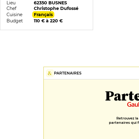
Lieu
62350 BUSNES
Chef
Christophe Dufossé
Cuisine
Français
Budget
110 € à 220 €
PARTENAIRES
Part
Retrouvez la
partenaires qui f