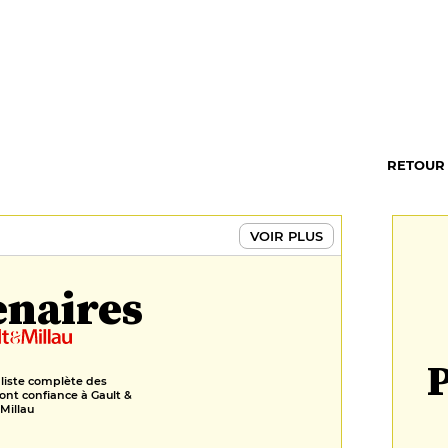
RETOUR
VOIR PLUS
enaires
P
 liste complète des
ont confiance à Gault &
Millau