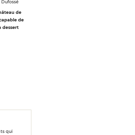
e Dufossé
hâteau de
, capable de
n dessert
ts qui