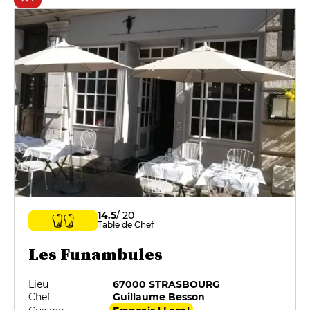
14.5
/ 20
Table de Chef
Les Funambules
Lieu
67000 STRASBOURG
Chef
Guillaume Besson