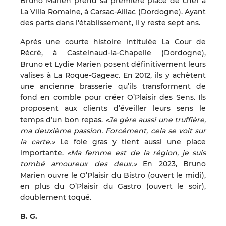
Bruno Marien prend sa première place de chef à
La Villa Romaine, à Carsac-Aillac (Dordogne). Ayant
des parts dans l'établissement, il y reste sept ans.
Après une courte histoire intitulée La Cour de
Récré, à Castelnaud-la-Chapelle (Dordogne),
Bruno et Lydie Marien posent définitivement leurs
valises à La Roque-Gageac. En 2012, ils y achètent
une ancienne brasserie qu’ils transforment de
fond en comble pour créer O’Plaisir des Sens. Ils
proposent aux clients d’éveiller leurs sens le
temps d’un bon repas.
«Je gère aussi une truffière,
ma deuxième passion. Forcément, cela se voit sur
la carte.»
Le foie gras y tient aussi une place
importante.
«Ma femme est de la région, je suis
tombé amoureux des deux.»
En 2023, Bruno
Marien ouvre le O’Plaisir du Bistro (ouvert le midi),
en plus du O’Plaisir du Gastro (ouvert le soir),
doublement toqué.
B. G.