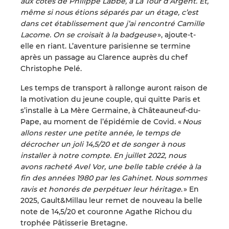
aux côtés de Philippe
Labbé
, à
L
a Tour d’Argent. Et,
même si nous étions séparés par un étage, c’est
dans cet établissement que j’ai rencontré Camille
Lac
o
me
. On se croisait à la badgeuse
»
,
ajoute-t-
elle en riant. L’aventure parisienne se termine
après un passage au Clarence
auprès
du chef
Christophe Pelé
.
Les temps de transport à rallonge auront raison
de
la motivation du
jeune couple
,
qui
quitte Paris et
s’installe à
L
a Mère Germaine, à Châteauneuf
-
du
-
Pape
, au moment de l’épidémie de C
ovid
.
«
Nous
allons
rester une petite année, le temps de
décrocher un joli 14,5/20
et
de songer à nous
installer à notre compte. E
n juillet 2022, nous
avons racheté
Avel
Vor,
une belle table
créée à la
fin des années
19
80 par les
Gahinet
.
Nous sommes
ravis et honorés de perpétuer leur héritage
.
»
En
2025,
Gault&Millau
leur remet de nouveau la belle
note de 14,5/20
et couronne
Agathe Richou
du
t
rophée Pâtisserie Bretagne
.