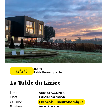
16
/ 20
Table Remarquable
La Table du Liziec
Lieu
56000 VANNES
Chef
Olivier Samson
Cuisine
Français | Gastronomique
Budget
95 € à 155 €