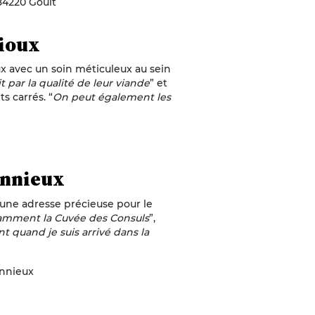
84220 Goult
Lioux
ux avec un soin méticuleux au sein
t par la qualité de leur viande
” et
ts carrés. “
On peut également les
onnieux
 une adresse précieuse pour le
tamment la Cuvée des Consuls
”,
ant quand je suis arrivé dans la
onnieux