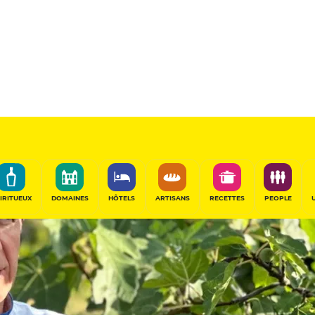
IRITUEUX
DOMAINES
HÔTELS
ARTISANS
RECETTES
PEOPLE