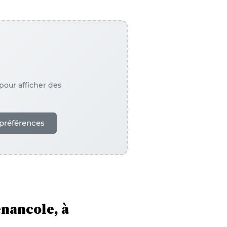
our afficher des
préférences
énancole, à