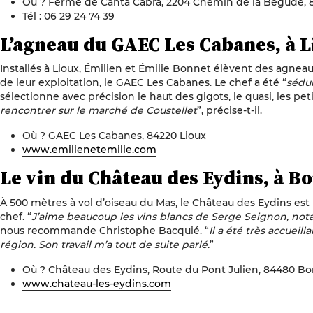
Où ? Ferme de Canta Cabra, 2204 Chemin de la Bégude, 
Tél : 06 29 24 74 39
L’agneau du GAEC Les Cabanes, à 
Installés à Lioux, Émilien et Émilie Bonnet élèvent des agnea
de leur exploitation, le GAEC Les Cabanes. Le chef a été “
sédui
sélectionne avec précision le haut des gigots, le quasi, les peti
rencontrer sur le marché de Coustellet
”, précise-t-il.
Où ? GAEC Les Cabanes, 84220 Lioux
www.emilienetemilie.com
Le vin du Château des Eydins, à B
À 500 mètres à vol d’oiseau du Mas, le Château des Eydins est
chef. “
J’aime beaucoup les vins blancs de Serge Seignon, no
nous recommande Christophe Bacquié. “
Il a été très accueill
région. Son travail m’a tout de suite parlé.
”
Où ? Château des Eydins, Route du Pont Julien, 84480 B
www.chateau-les-eydins.com