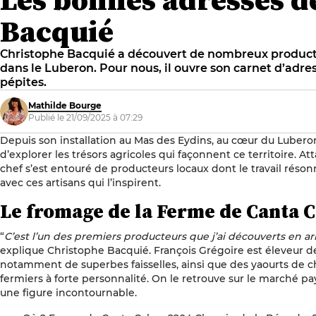
Bacquié
Christophe Bacquié a découvert de nombreux producteu
dans le Luberon. Pour nous, il ouvre son carnet d’adre
pépites.
Mathilde Bourge
Publié le 21/09/2025 à 07:29
Depuis son installation au Mas des Eydins, au cœur du Lubero
d’explorer les trésors agricoles qui façonnent ce territoire. Att
chef s’est entouré de producteurs locaux dont le travail rés
avec ces artisans qui l’inspirent.
Le fromage de la Ferme de Canta C
“
C’est l’un des premiers producteurs que j’ai découverts en a
explique Christophe Bacquié. François Grégoire est éleveur d
notamment de superbes faisselles, ainsi que des yaourts de c
fermiers à forte personnalité. On le retrouve sur le marché pa
une figure incontournable.