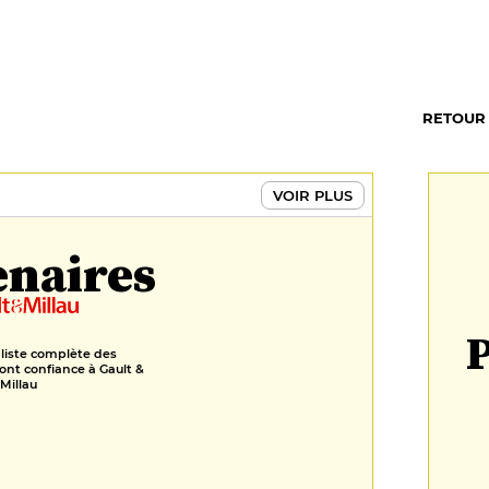
RETOUR
VOIR PLUS
enaires
P
 liste complète des
ont confiance à Gault &
Millau