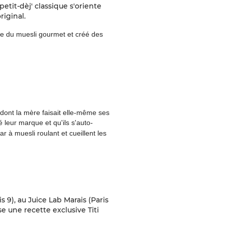
etit-dèj' classique s'oriente
original.
re du muesli gourmet et créé des
s dont la mère faisait elle-même ses
é leur marque et qu'ils s'aut
o-
r à muesli roulant et cueillent les
s 9), au Juice Lab Marais (Paris
se une recette exclusive
Titi