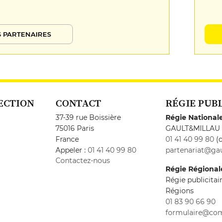
 PARTENAIRES
ECTION
CONTACT
RÉGIE PUB
37-39 rue Boissière
Régie National
75016 Paris
GAULT&MILLAU
France
01 41 40 99 80
(c
Appeler :
01 41 40 99 80
partenariat@gau
Contactez-nous
Régie Régional
Régie publicita
Régions
01 83 90 66 90
formulaire@co