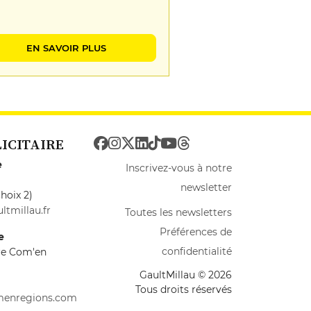
EN SAVOIR PLUS
LICITAIRE
e
Inscrivez-vous à notre
newsletter
hoix 2)
ltmillau.fr
Toutes les newsletters
Préférences de
e
confidentialité
ire Com'en
GaultMillau © 2026
Tous droits réservés
menregions.com