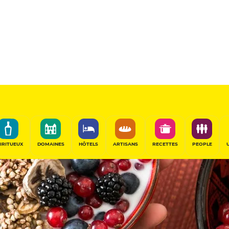
IRITUEUX
DOMAINES
HÔTELS
ARTISANS
RECETTES
PEOPLE