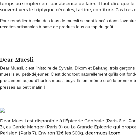
temps ou simplement par absence de faim. Il faut dire que le p
souvent vers le triptyque céréales, tartine, confiture. Pas très 
Pour remédier à cela, des fous de muesli se sont lancés dans l'aventu
recettes artisanales à base de produits fous au top du goût !
Dear Muesli
Dear Muesli, c'est l'histoire de Sylvain, Dikom et Bakang, trois garçon
mueslis au petit-déjeuner. C'est donc tout naturellement qu'ils ont fond
proclament aujourd'hui les
muesli
boys.
Ils ont même créé le premier ba
pressés au petit matin !
Dear Muesli est disponible à l'Épicerie Générale (Paris 6 et Pari
3), au Garde Manger (Paris 9) ou La Grande Épicerie qui propo
Parisien
(Paris 7). Environ 12€ les 500g.
dearmuesli.com