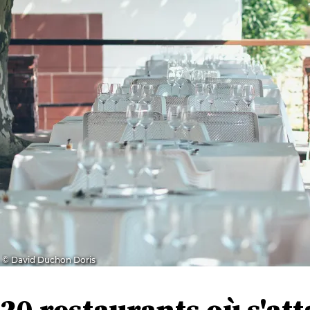
© David Duchon Doris
20 restaurants où s'att