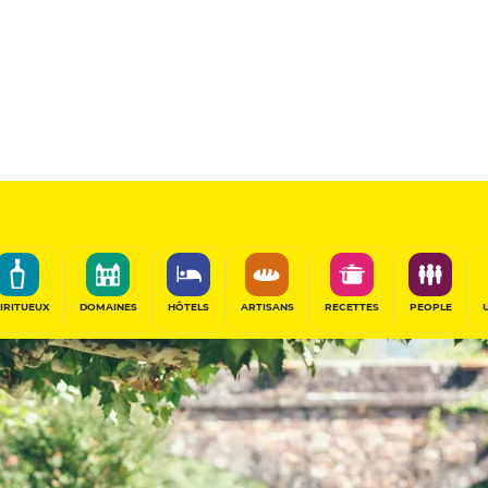
IRITUEUX
DOMAINES
HÔTELS
ARTISANS
RECETTES
PEOPLE