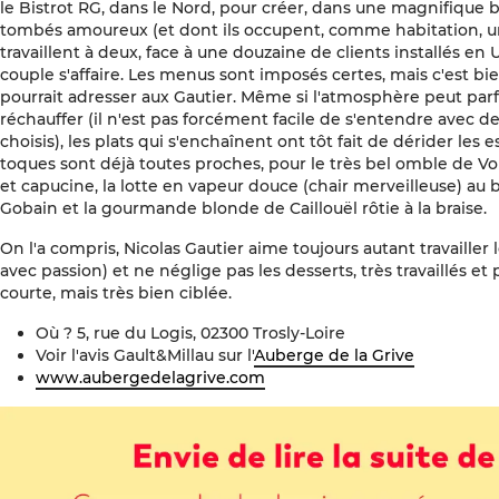
le Bistrot RG, dans le Nord, pour créer, dans une magnifique 
tombés amoureux (et dont ils occupent, comme habitation, une
travaillent à deux, face à une douzaine de clients installés en U
couple s'affaire. Les menus sont imposés certes, mais c'est bien
pourrait adresser aux Gautier. Même si l'atmosphère peut par
réchauffer (il n'est pas forcément facile de s'entendre avec de
choisis), les plats qui s'enchaînent ont tôt fait de dérider les e
toques sont déjà toutes proches, pour le très bel omble de Vo
et capucine, la lotte en vapeur douce (chair merveilleuse) au b
Gobain et la gourmande blonde de Caillouël rôtie à la braise.
On l'a compris, Nicolas Gautier aime toujours autant travailler l
avec passion) et ne néglige pas les desserts, très travaillés et
courte, mais très bien ciblée.
Où ? 5, rue du Logis, 02300 Trosly-Loire
Voir l'avis Gault&Millau sur l'
Auberge de la Grive
www.aubergedelagrive.com