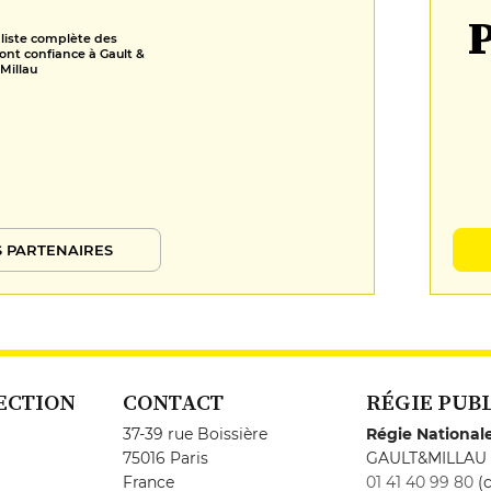
P
 liste complète des
ont confiance à Gault &
Millau
 PARTENAIRES
ECTION
CONTACT
RÉGIE PUB
37-39 rue Boissière
Régie National
75016 Paris
GAULT&MILLAU
France
01 41 40 99 80
(c