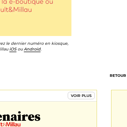
uvez le dernier numéro en kiosque,
illau
iOS
ou
Android
.
RETOUR
VOIR PLUS
enaires