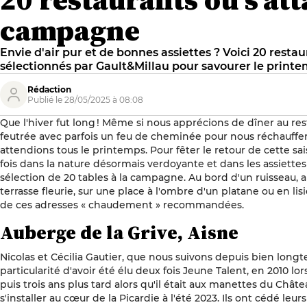
campagne
Envie d'air pur et de bonnes assiettes ? Voici 20 resta
sélectionnés par Gault&Millau pour savourer le printem
Rédaction
Publié le 28/05/2025 à 08:08
Que l'hiver fut long ! Même si nous apprécions de dîner au r
feutrée avec parfois un feu de cheminée pour nous réchauffer
attendions tous le printemps. Pour fêter le retour de cette s
fois dans la nature désormais verdoyante et dans les assiettes
sélection de 20 tables à la campagne. Au bord d'un ruisseau, a
terrasse fleurie, sur une place à l'ombre d'un platane ou en lis
de ces adresses « chaudement » recommandées.
Auberge de la Grive, Aisne
Nicolas et Cécilia Gautier, que nous suivons depuis bien longt
particularité d'avoir été élu deux fois Jeune Talent, en 2010 lorsq
puis trois ans plus tard alors qu'il était aux manettes du Chât
s'installer au cœur de la Picardie à l'été 2023. Ils ont cédé leu