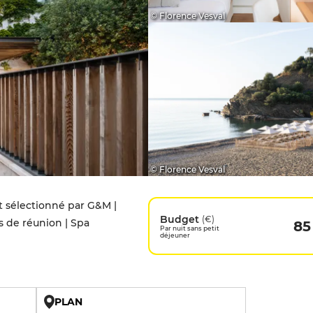
© Florence Vesval
© Florence Vesval
nt sélectionné par G&M |
Budget
(€)
es de réunion | Spa
85
Par nuit sans petit
déjeuner
PLAN
U