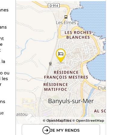
anes
dans
nt
de
t
 la
io ou
 les
r
ans
ue
© OpenMapTiles © OpenStreetMap
JE M'Y RENDS