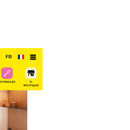
ige
FR
USTENSILES
E-
BOUTIQUE