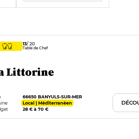
13
/ 20
Table de Chef
a Littorine
u
66650 BANYULS-SUR-MER
DÉCO
sine
Local | Méditerranéen
get
28 € à 70 €