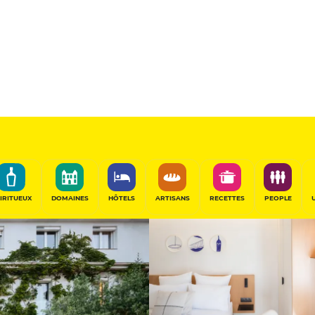
Hôtel de Prest
PARTAGER
IRITUEUX
DOMAINES
HÔTELS
ARTISANS
RECETTES
PEOPLE