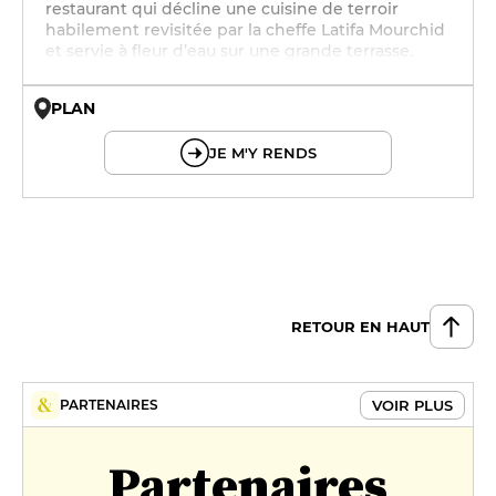
restaurant qui décline une cuisine de terroir
habilement revisitée par la cheffe Latifa Mourchid
et servie à fleur d’eau sur une grande terrasse.
PLAN
© OpenMapTiles © OpenStreetMap
JE M'Y RENDS
RETOUR EN HAUT
VOIR PLUS
PARTENAIRES
Partenaires