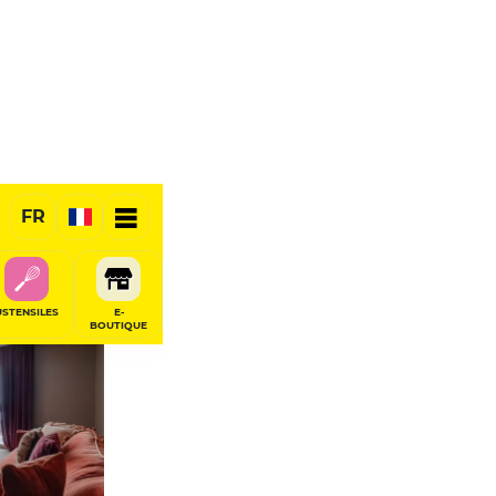
ige
FR
USTENSILES
E-
BOUTIQUE