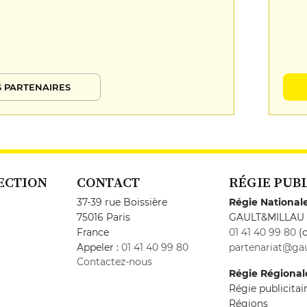
 PARTENAIRES
ECTION
CONTACT
RÉGIE PUB
37-39 rue Boissière
Régie National
75016 Paris
GAULT&MILLAU
France
01 41 40 99 80
(c
Appeler :
01 41 40 99 80
partenariat@gau
Contactez-nous
Régie Régional
Régie publicita
Régions