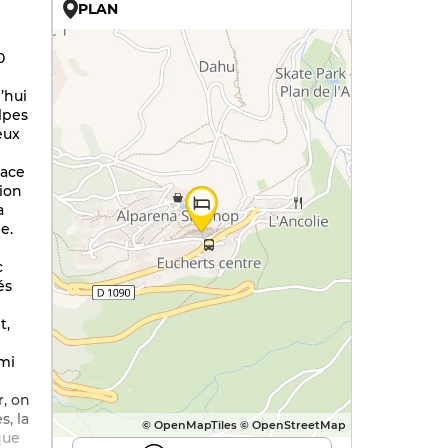
PLAN
U
0
’hui
lpes
eux
pace
ion
a
e.
c
és
n
t,
n
ami
r, on
s, la
© OpenMapTiles © OpenStreetMap
que