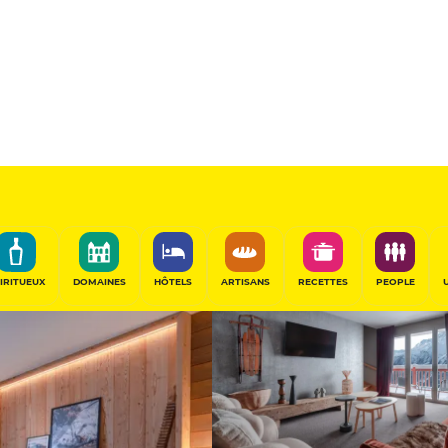
Hôtel de Prest
PARTAGER
IRITUEUX
DOMAINES
HÔTELS
ARTISANS
RECETTES
PEOPLE