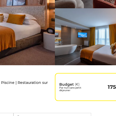
Piscine | Restauration sur
Budget
(€)
175
Par nuit sans petit
déjeuner