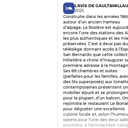
L'AVIS DE GAULT&MILLA
2025
Construite dans les années 196
autour d’un ancien hameau
d’alpage, La Rosière est aujourd
encore l’une des stations des A
les plus authentiques et les mi
préservées. C’est à deux pas du
télésiège donnant accès à l’Es
San Bernardo que cette collect
hôtelière a choisi d’inaugurer s
première adresse à la montagn
Ses 69 chambres et suites
(parfaites pour les familles, ave
des lits superposés) aux tonalit
contemporaines présentent u
mobilier épuré et se prolongen
pour la plupart, d’un balcon. O
rejoindra le restaurant Le Bon
pour déguster une excellente
cuisine locale et, selon l’humeu
optera pour l’une des deux salle
première, à l’atmosphère rusti