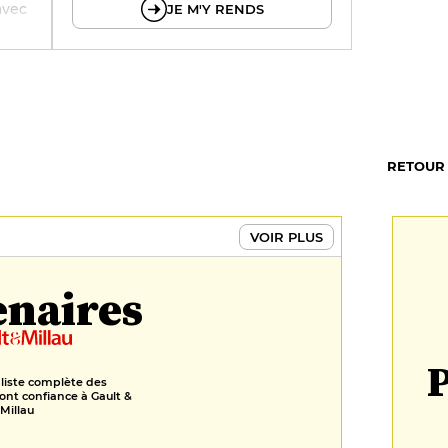
 avec
JE M'Y RENDS
le le
s,
à
 m2
,
RETOUR
ieur
sés
.
VOIR PLUS
enaires
P
 liste complète des
ont confiance à Gault &
Millau