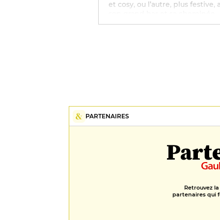
et cosy, ou l’autre, plus festive,
son grand bar et sa cheminée.
Depuis cet hiver, l'hôtel accueil
restaurant Le Mazot dédié aux
plaisirs de la montagne (fondue
raclettes, tartiflettes et soupes 
l'oignon). Dernier atout de ce
nouveau refuge, un spa de 420
mixant verre et bois avec sauna
hammam, bains à remous, intér
et extérieur, piscine de 16 m et,
enfin, 3 cabines où sont dispen
les soins exclusifs Pure Altitude
PARTENAIRES
Part
Retrouvez la
partenaires qui f