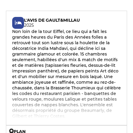
L'AVIS DE GAULT&MILLAU
2025
Non loin de la tour Eiffel, ce lieu qui a fait les
grandes heures du Paris des Années folles a
retrouvé tout son lustre sous la houlette de la
décoratrice India Mahdavi, qui décline ici sa
grammaire glamour et colorée. 15 chambres
seulement, habillées d'un mix & match de motifs
et de matières (tapisseries fleuries, dessus-de-lit
impression panthère), de papiers peints Art déco
et d'un mobilier sur mesure en bois laqué. Une
ambiance joyeuse et raffinée, comme au rez-de-
chaussée, dans la Brasserie Thoumieux qui célèbre
les codes du restaurant parisien - banquettes de
velours rouge, moulures Lalique et petites tables
couvertes de nappes blanches. L'ensemble est
désormais propriété du groupe Beaumarly, de
Gilbert et Thierry Costes.
PLAN