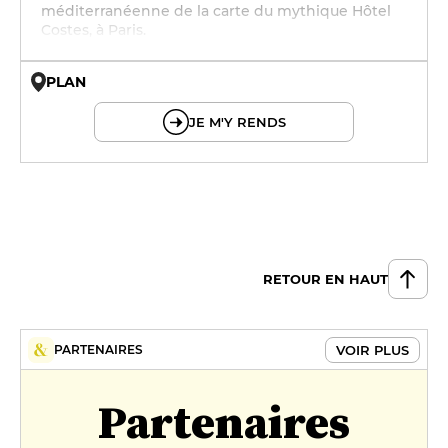
méditerranéenne de la carte du mythique Hôtel
Costes, à Paris.
PLAN
© OpenMapTiles © OpenStreetMap
JE M'Y RENDS
RETOUR EN HAUT
VOIR PLUS
PARTENAIRES
Partenaires