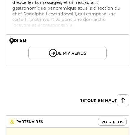
d'excellents massages, et un restaurant
gastronomique panoramique sous la direction du
chef Rodolphe Lewandowski, qui compose une
carte fine et inventive dans une démarche
locavore et écoresponsable.
PLAN
© OpenMapTiles © OpenStreetMap
JE M'Y RENDS
RETOUR EN HAUT
VOIR PLUS
PARTENAIRES