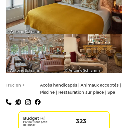
© Antoine Schramm
© Antoine Schramm
© Antoine Schramm
Truc en +
Accès handicapés | Animaux acceptés |
Piscine | Restauration sur place | Spa
Budget
(€)
323
Par nuit sans petit
déjeuner