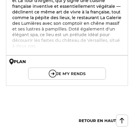
et La Tour d'Argent, qui y signe une cuisine
française inventive et essentiellement végétale —
déclinent ce même art de vivre à la française, tout
comme la pépite des lieux, le restaurant La Galerie
des Lumières avec son comptoir en chêne massif
et ses lustres à pampilles. Doté également d'un
élégant spa, ce lieu est un prélude idéal pour
découvrir les fastes du château de Versailles, situé
à deux pas.
PLAN
© OpenMapTiles © OpenStreetMap
JE M'Y RENDS
RETOUR EN HAUT