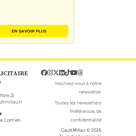
EN SAVOIR PLUS
LICITAIRE
e
Inscrivez-vous à notre
newsletter
hoix 2)
ltmillau.fr
Toutes les newsletters
Préférences de
e
confidentialité
ire Com'en
GaultMillau © 2026