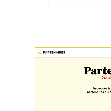
Scola, aux commandes de la ta
gastronomique Le Champ des
Lunes et de la Cuisine d’Amélie
propose une cuisine plus simpl
mais ultra-savoureuse. À dégus
avec un verre de vin issu des
vignobles de la propriété.
PARTENAIRES
Part
Retrouvez la
partenaires qui f