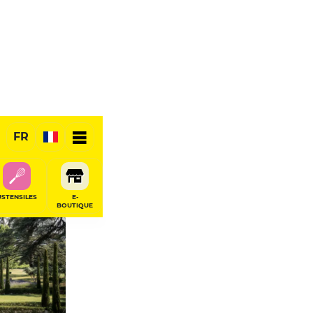
ige
FR
USTENSILES
E-
BOUTIQUE