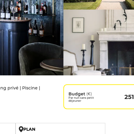
g privé | Piscine |
Budget
(€)
251
Par nuit sans petit
déjeuner
PLAN
U