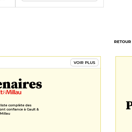
ble
, qui
e
ter
RETOUR
VOIR PLUS
enaires
P
 liste complète des
ont confiance à Gault &
Millau