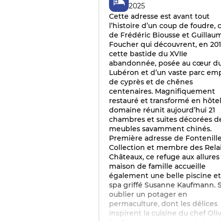
2025
Cette adresse est avant tout
l’histoire d’un coup de foudre, c
de Frédéric Biousse et Guillau
Foucher qui découvrent, en 201
cette bastide du XVIIe
abandonnée, posée au cœur d
Lubéron et d’un vaste parc emp
de cyprès et de chênes
centenaires. Magnifiquement
restauré et transformé en hôtel,
domaine réunit aujourd’hui 21
chambres et suites décorées d
meubles savamment chinés.
Première adresse de Fontenill
Collection et membre des Rela
Châteaux, ce refuge aux allures
maison de famille accueille
également une belle piscine e
spa griffé Susanne Kaufmann. 
oublier un potager en
permaculture, dont les délices
inspirent la cuisine du chef Oliv