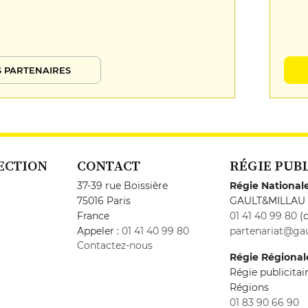
 PARTENAIRES
ECTION
CONTACT
RÉGIE PUB
37-39 rue Boissière
Régie National
75016 Paris
GAULT&MILLAU
France
01 41 40 99 80
(c
Appeler :
01 41 40 99 80
partenariat@gau
Contactez-nous
Régie Régional
Régie publicita
Régions
01 83 90 66 90