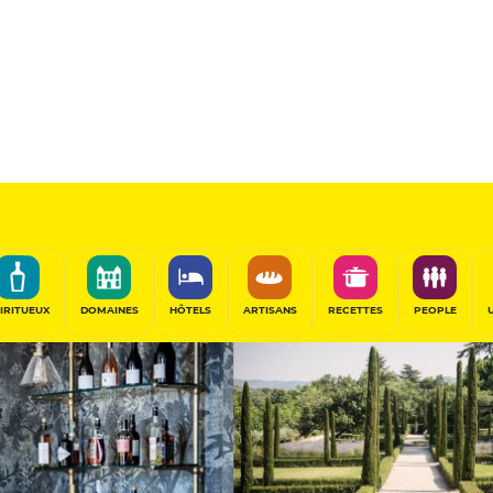
nille
Hôtel de Prest
PARTAGER
IRITUEUX
DOMAINES
HÔTELS
ARTISANS
RECETTES
PEOPLE