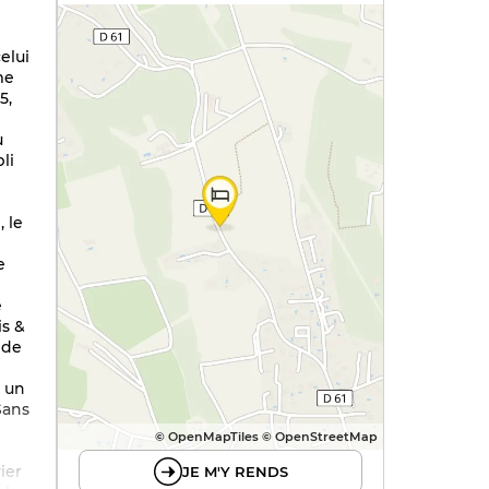
elui
me
5,
u
li
 le
e
e
is &
 de
t un
Sans
© OpenMapTiles © OpenStreetMap
ier
JE M'Y RENDS