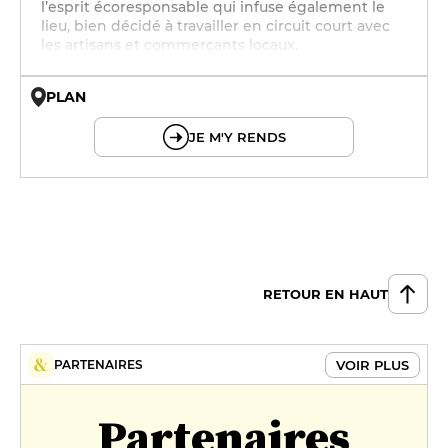
l’esprit écoresponsable qui infuse également le
lieu, bien décidé à travailler en circuit court avec
les artisans et commerçants locaux.
PLAN
© OpenMapTiles © OpenStreetMap
JE M'Y RENDS
RETOUR EN HAUT
VOIR PLUS
PARTENAIRES
Partenaires