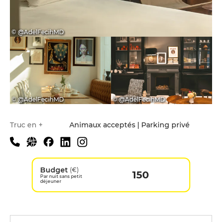
© @AdelFecihMD
© @AdelFecihMD
© @AdelFecihMD
Truc en +
Animaux acceptés | Parking privé
Budget
(€)
150
Par nuit sans petit
déjeuner