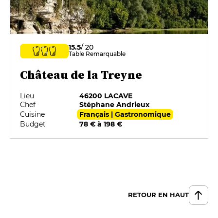
15.5
/ 20
Table Remarquable
Château de la Treyne
Lieu
46200 LACAVE
Chef
Stéphane Andrieux
Cuisine
Français | Gastronomique
Budget
78 € à 198 €
RETOUR EN HAUT