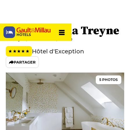
Château de la Treyne
HÔTELS
La Treyne, 46200 Lacave, France
Hôtel d'Exception
PARTAGER
5 PHOTOS