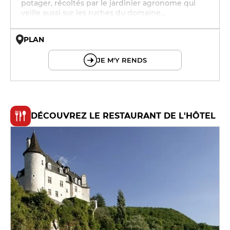
potager, récoltés par le jardinier agronome qui
veille aussi sur les ruches du domaine…
PLAN
© OpenMapTiles © OpenStreetMap
JE M'Y RENDS
DÉCOUVREZ LE RESTAURANT DE L'HÔTEL