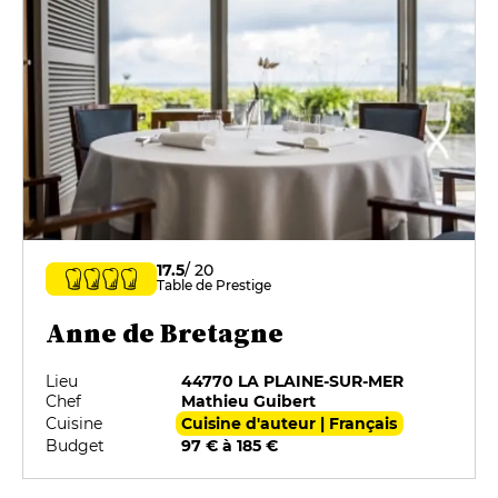
17.5
/ 20
Table de Prestige
Anne de Bretagne
Lieu
44770 LA PLAINE-SUR-MER
Chef
Mathieu Guibert
Cuisine
Cuisine d'auteur | Français
Budget
97 € à 185 €