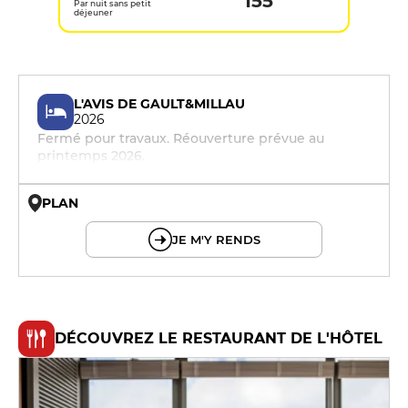
155
Par nuit sans petit
déjeuner
L'AVIS DE GAULT&MILLAU
2026
Fermé pour travaux. Réouverture prévue au
printemps 2026.
PLAN
© OpenMapTiles © OpenStreetMap
JE M'Y RENDS
DÉCOUVREZ LE RESTAURANT DE L'HÔTEL