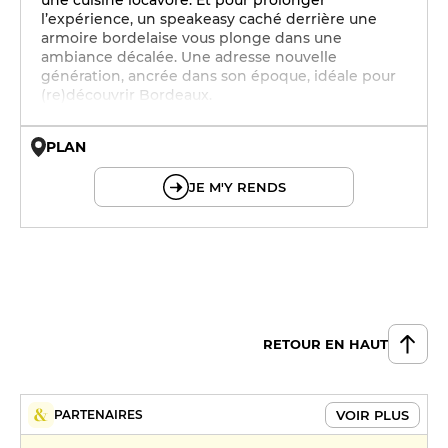
une cuisine locavore. Et pour prolonger
l’expérience, un speakeasy caché derrière une
armoire bordelaise vous plonge dans une
ambiance décalée. Une adresse nouvelle
génération, ancrée dans son époque, idéale pour
(re)découvrir Bordeaux.
PLAN
© OpenMapTiles © OpenStreetMap
JE M'Y RENDS
RETOUR EN HAUT
VOIR PLUS
PARTENAIRES