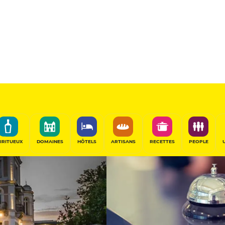
Ribaudière
Hôtel de Prest
ance
PARTAGER
IRITUEUX
DOMAINES
HÔTELS
ARTISANS
RECETTES
PEOPLE