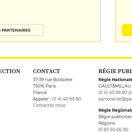
 PARTENAIRES
ECTION
CONTACT
RÉGIE PUB
37-39 rue Boissière
Régie National
75016 Paris
GAULT&MILLAU
France
01 41 40 99 80
(c
Appeler :
01 41 40 99 80
partenariat@gau
Contactez-nous
Régie Régional
Régie publicita
Régions
01 83 90 66 90