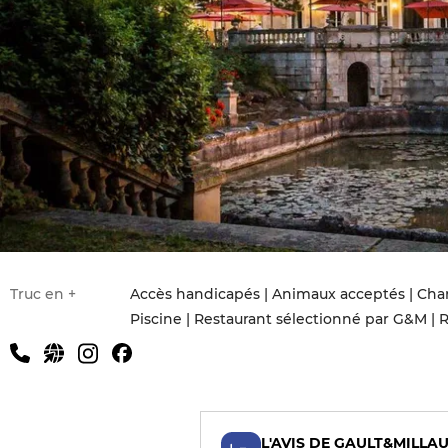
Truc en +
Accès handicapés | Animaux acceptés | Charm
Piscine | Restaurant sélectionné par G&M | 
service
L'AVIS DE GAULT&MILLA