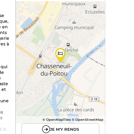
se
que,
é en
ents
gerie
res à
 qui
de
e
vaste
 et
 une
es
es
© OpenMapTiles © OpenStreetMap
s
à la
JE M'Y RENDS