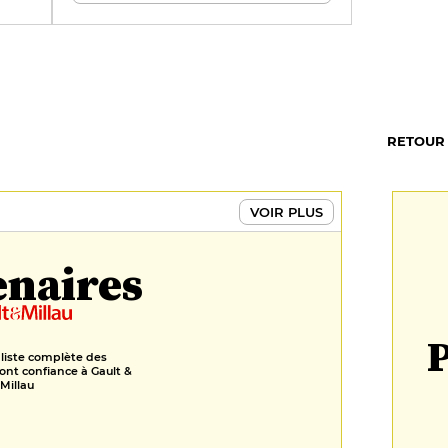
ade
RETOUR
VOIR PLUS
enaires
P
 liste complète des
ont confiance à Gault &
Millau