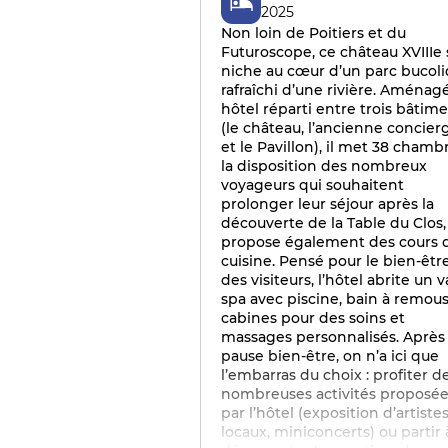
2025
Non loin de Poitiers et du
Futuroscope, ce château XVIIIe 
niche au cœur d’un parc bucoli
rafraîchi d’une rivière. Aménag
hôtel réparti entre trois bâtim
(le château, l’ancienne concier
et le Pavillon), il met 38 chamb
la disposition des nombreux
voyageurs qui souhaitent
prolonger leur séjour après la
découverte de la Table du Clos,
propose également des cours 
cuisine. Pensé pour le bien-êtr
des visiteurs, l’hôtel abrite un 
spa avec piscine, bain à remous
cabines pour des soins et
massages personnalisés. Après
pause bien-être, on n’a ici que
l’embarras du choix : profiter d
nombreuses activités proposé
par l’hôtel (exposition d’artiste
locaux, miniconcerts) ou partir 