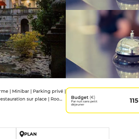
e | Minibar | Parking privé |
Budget
(€)
Restauration sur place | Room
115
Par nuit sans petit
déjeuner
PLAN
U