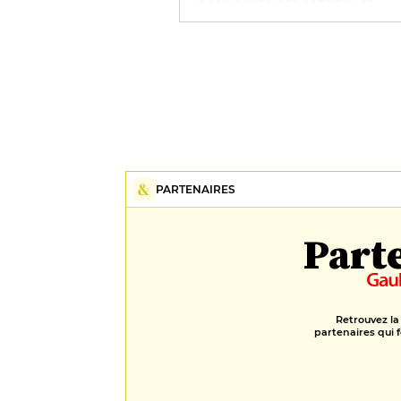
découverte des sentiers de
randonnée de la région,
notamment une jolie promen
dans les marais.
PARTENAIRES
Part
Retrouvez la
partenaires qui f