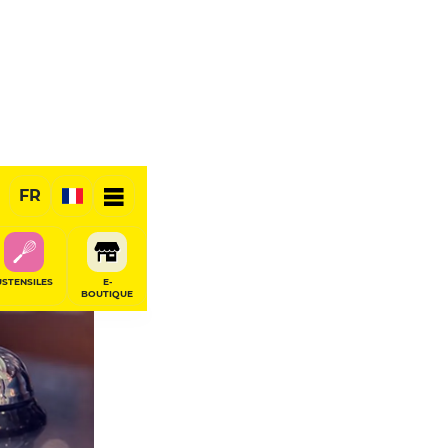
ige
FR
USTENSILES
E-
BOUTIQUE