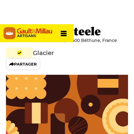
Van Den Casteele
ARTISANS
600 Boulevard Jean Moulin, 62400 Béthune, France
Glacier
PARTAGER