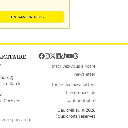
EN SAVOIR PLUS
LICITAIRE
e
Inscrivez-vous à notre
newsletter
hoix 2)
ltmillau.fr
Toutes les newsletters
Préférences de
e
confidentialité
ire Com'en
GaultMillau © 2026
Tous droits réservés
menregions.com