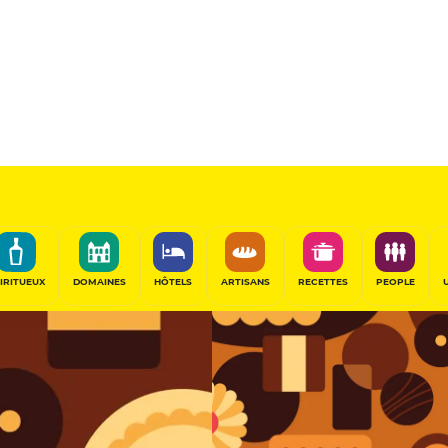
Chocolatier
0 Bourg-la-Reine, France
PARTAGER
IRITUEUX
DOMAINES
HÔTELS
ARTISANS
RECETTES
PEOPLE