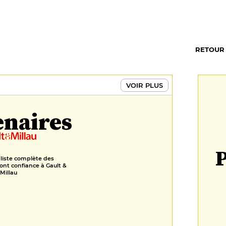
RETOUR
VOIR PLUS
enaires
P
 liste complète des
ont confiance à Gault &
Millau