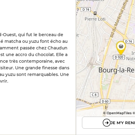
-Ouest, qui fut le berceau de
thé matcha ou yuzu font écho au
notamment passée chez Chaudun
st une accro du chocolat. Elle a
iance très contemporaine, avec
siteur. Une grande finesse dans
s au yuzu sont remarquables. Une
rir.
© OpenMapTiles 
JE M'Y REN