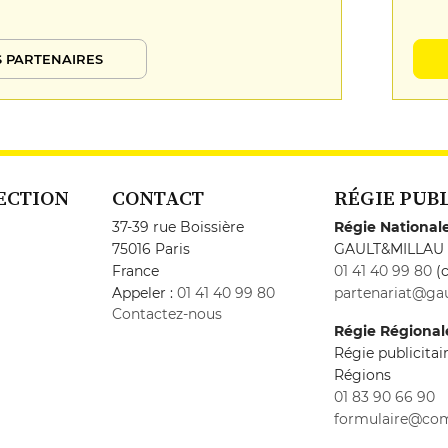
 PARTENAIRES
ECTION
CONTACT
RÉGIE PUB
37-39 rue Boissière
Régie National
75016 Paris
GAULT&MILLAU
France
01 41 40 99 80
(c
Appeler :
01 41 40 99 80
partenariat@gau
Contactez-nous
Régie Régional
Régie publicita
Régions
01 83 90 66 90
formulaire@co