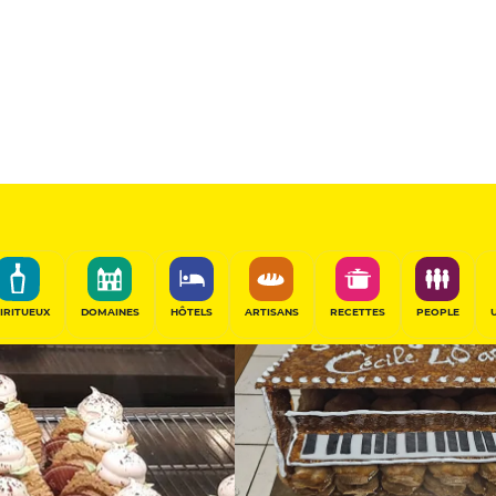
Pâtissier
Sponsorisé
PARTAGER
IRITUEUX
DOMAINES
HÔTELS
ARTISANS
RECETTES
PEOPLE