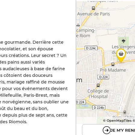
se gourmande. Derrière cette
hocolatier, et son épouse
urs créations. Leur secret ? Un
es pains aussi variés
lus audacieuses à base de farine
nts côtoient des douceurs
bris, mariage raffiné de mousse
sé pour vos événements devient
llefeuille, Paris-Brest, mais
e norvégienne, sans oublier une
goût du beau et du bon,
 depuis plus de sept ans, cette
© OpenMapTiles 
 des Riomois.
JE M'Y REN