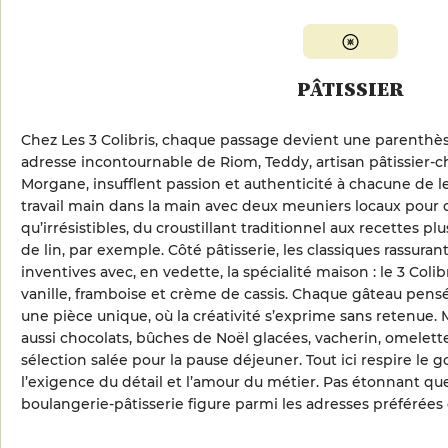
PÂTISSIER
Chez Les 3 Colibris, chaque passage devient une parenthè
adresse incontournable de Riom, Teddy, artisan pâtissier-c
Morgane, insufflent passion et authenticité à chacune de le
travail main dans la main avec deux meuniers locaux pour d
qu’irrésistibles, du croustillant traditionnel aux recettes p
de lin, par exemple. Côté pâtisserie, les classiques rassura
inventives avec, en vedette, la spécialité maison : le 3 Coli
vanille, framboise et crème de cassis. Chaque gâteau pen
une pièce unique, où la créativité s’exprime sans retenue. Mi
aussi chocolats, bûches de Noël glacées, vacherin, omelett
sélection salée pour la pause déjeuner. Tout ici respire le 
l’exigence du détail et l’amour du métier. Pas étonnant que
boulangerie-pâtisserie figure parmi les adresses préférées