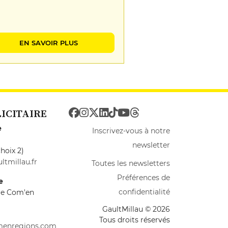
EN SAVOIR PLUS
LICITAIRE
e
Inscrivez-vous à notre
newsletter
hoix 2)
ltmillau.fr
Toutes les newsletters
Préférences de
e
confidentialité
ire Com'en
GaultMillau © 2026
Tous droits réservés
menregions.com