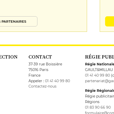
 PARTENAIRES
ECTION
CONTACT
RÉGIE PUB
37-39 rue Boissière
Régie National
75016 Paris
GAULT&MILLAU
France
01 41 40 99 80
(c
Appeler :
01 41 40 99 80
partenariat@gau
Contactez-nous
Régie Régional
Régie publicita
Régions
01 83 90 66 90
formulaire@co