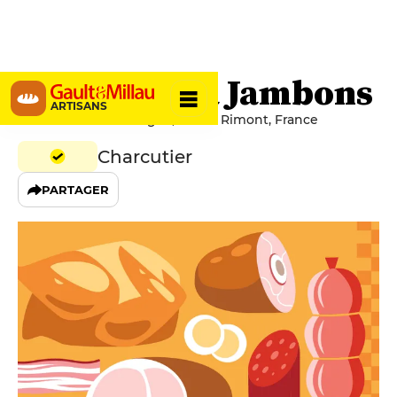
Le Grenier à Jambons
ARTISANS
Route de Combelongue, 09420 Rimont, France
Charcutier
PARTAGER