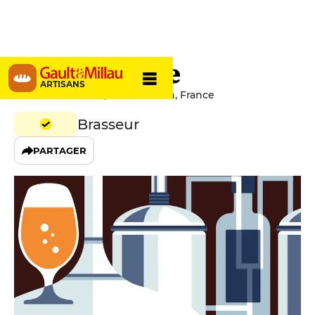
La Choulette
ARTISANS
16 Rue Des Ecoles, 59111 Hordain, France
Brasseur
PARTAGER