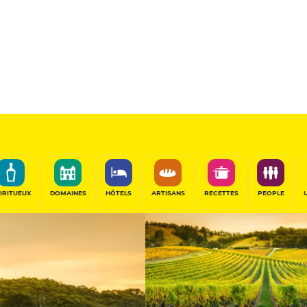
n
Vigneron
PARTAGER
IRITUEUX
DOMAINES
HÔTELS
ARTISANS
RECETTES
PEOPLE