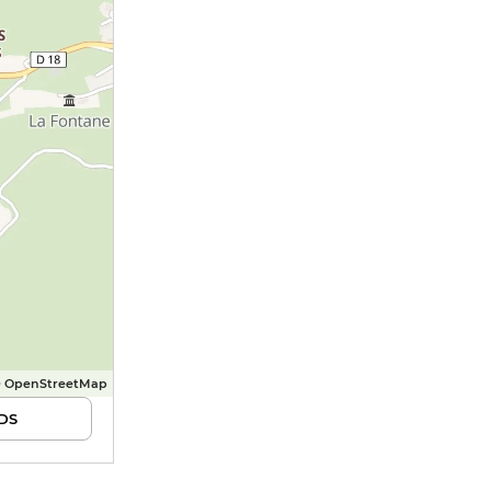
© OpenStreetMap
DS