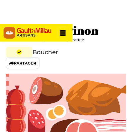
Boucherie Pinon
ARTISANS
13 Rue Du Poteau, 75018 Paris, France
Boucher
PARTAGER