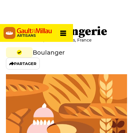
ArnO Boulangerie
ARTISANS
16 Rue de Verdun, 44000 Nantes, France
Boulanger
PARTAGER