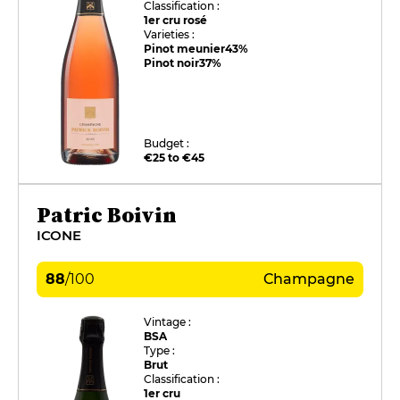
Classification :
1er cru rosé
Varieties :
Pinot meunier
43%
Pinot noir
37%
Budget :
€25 to €45
Patric Boivin
ICONE
88
/
100
Champagne
Vintage :
BSA
Type :
Brut
Classification :
1er cru