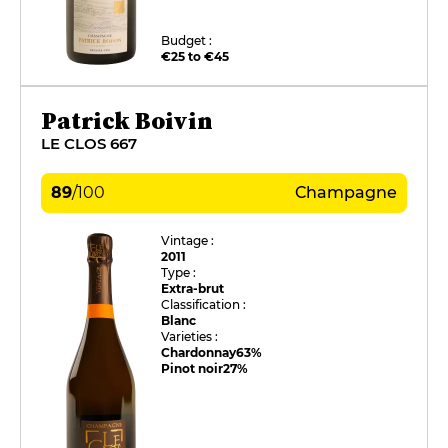
Budget :
€25 to €45
Patrick Boivin
LE CLOS 667
89
/
100
Champagne
Vintage :
2011
Type :
Extra-brut
Classification :
Blanc
Varieties :
Chardonnay
63%
Pinot noir
27%