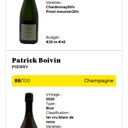
Varieties :
Chardonnay
50%
Pinot meunier
25%
Budget :
€25 to €45
Patrick Boivin
PIERRY
88
/
100
Champagne
Vintage :
2020
Type :
Brut
Classification :
1er cru blanc de
noirs
Varieties :