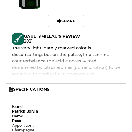
SHARE
GAULT&MILLAU'S REVIEW
2021
The very light, barely marked color is
disconcerting, but on the palate, fine tannins
counterbalance the acidic notes. A rosé
dominated by citrus aromas (pomelo, citron) to be
served with poultry in cranberry sauce.
SPECIFICATIONS
Brand :
Patrick Boivin
Name :
Rosé
Appellation :
Champagne