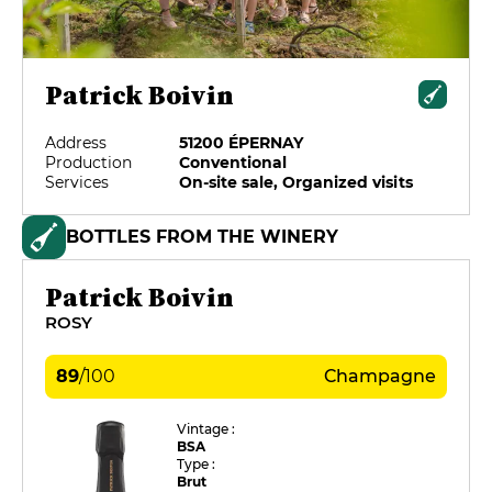
Patrick Boivin
Address
51200 ÉPERNAY
Production
Conventional
Services
On-site sale, Organized visits
BOTTLES FROM THE WINERY
Patrick Boivin
ROSY
89
/
100
Champagne
Vintage :
BSA
Type :
Brut