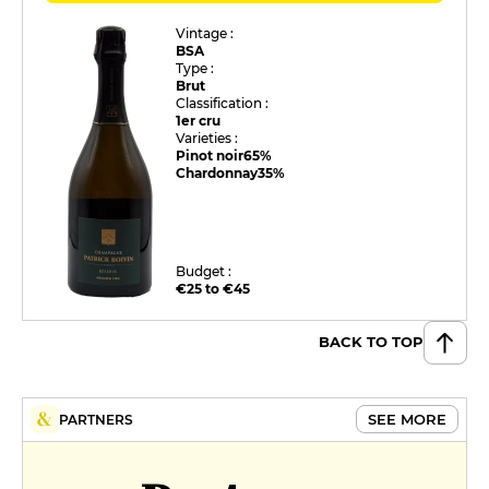
Vintage :
BSA
Type :
Brut
Classification :
1er cru
Varieties :
Pinot noir
65%
Chardonnay
35%
Budget :
€25 to €45
BACK TO TOP
SEE MORE
PARTNERS