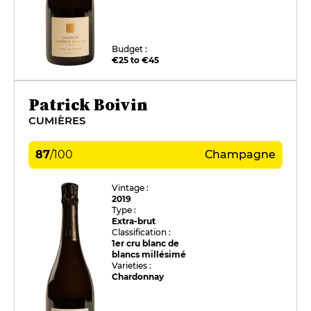
Budget :
€25 to €45
Patrick Boivin
CUMIÈRES
87
/
100
Champagne
Vintage :
2019
Type :
Extra-brut
Classification :
1er cru blanc de
blancs millésimé
Varieties :
Chardonnay