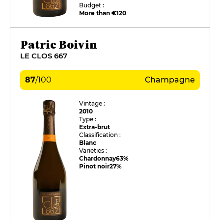
Budget :
More than €120
Patric Boivin
LE CLOS 667
87
/
100
Champagne
Vintage :
2010
Type :
Extra-brut
Classification :
Blanc
Varieties :
Chardonnay
63%
Pinot noir
27%