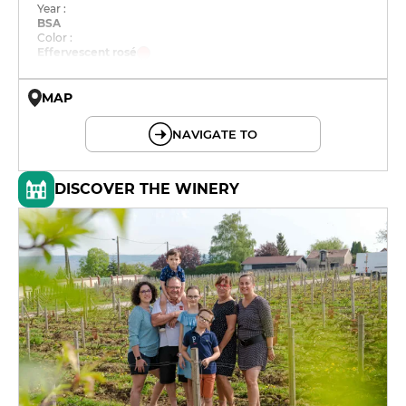
Year :
BSA
Color :
Effervescent rosé
MAP
© OpenMapTiles © OpenStreetMap
NAVIGATE TO
DISCOVER THE WINERY