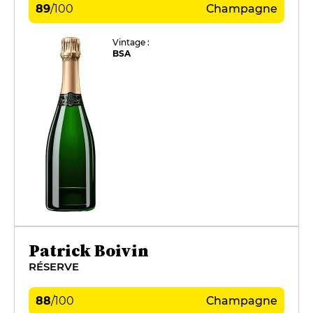
89
/
100
Champagne
Vintage :
BSA
Patrick Boivin
RÉSERVE
88
/
100
Champagne