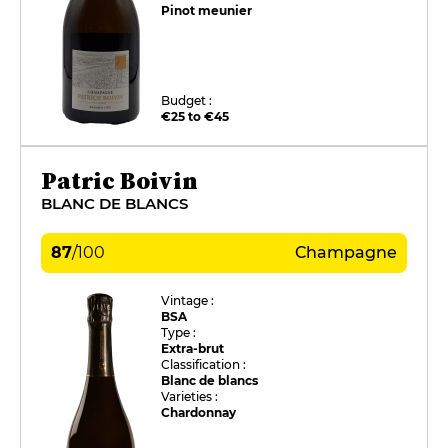
Pinot meunier
Budget :
€25 to €45
Patric Boivin
BLANC DE BLANCS
87
/
100
Champagne
Vintage :
BSA
Type :
Extra-brut
Classification :
Blanc de blancs
Varieties :
Chardonnay