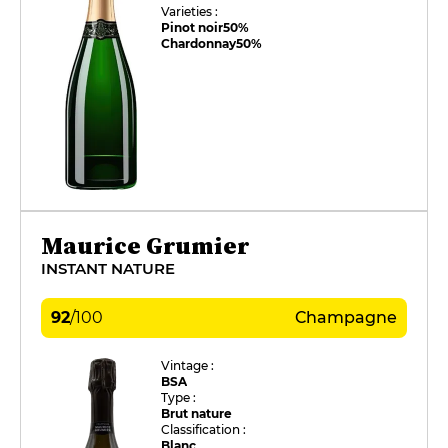
Varieties :
Pinot noir
50%
Chardonnay
50%
Maurice Grumier
INSTANT NATURE
92
/
100
Champagne
Vintage :
BSA
Type :
Brut nature
Classification :
Blanc