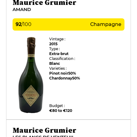
Maurice Grumier
AMAND
92
/
100
Champagne
Vintage :
2015
Type :
Extra-brut
Classification :
Blanc
Varieties :
Pinot noir
50%
Chardonnay
50%
Budget :
€80 to €120
Maurice Grumier