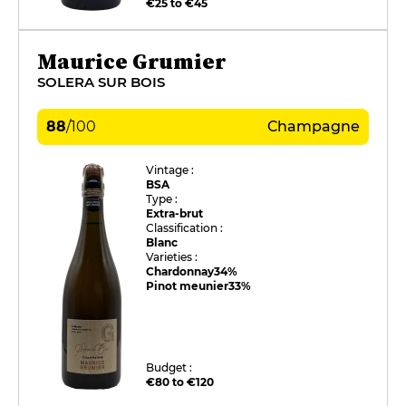
€25 to €45
Maurice Grumier
SOLERA SUR BOIS
88
/
100
Champagne
Vintage :
BSA
Type :
Extra-brut
Classification :
Blanc
Varieties :
Chardonnay
34%
Pinot meunier
33%
Budget :
€80 to €120