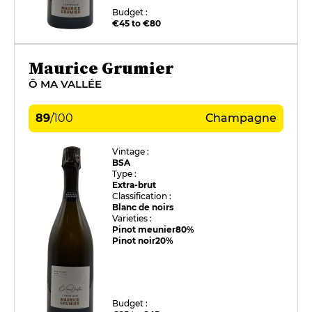
Budget :
€45 to €80
Maurice Grumier
Ô MA VALLÉE
89
/
100
Champagne
Vintage :
BSA
Type :
Extra-brut
Classification :
Blanc de noirs
Varieties :
Pinot meunier
80%
Pinot noir
20%
Budget :