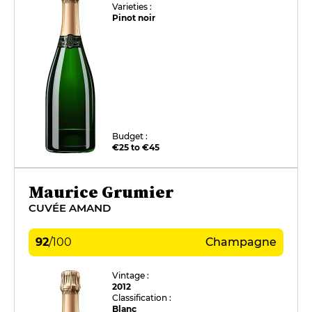
Varieties :
Pinot noir
Budget :
€25 to €45
Maurice Grumier
CUVÉE AMAND
92
/
100
Champagne
Vintage :
2012
Classification :
Blanc