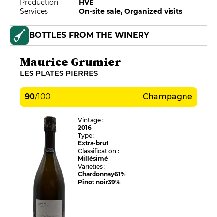
Production
HVE
Services
On-site sale, Organized visits
BOTTLES FROM THE WINERY
Maurice Grumier
LES PLATES PIERRES
90
/
100
Champagne
Vintage :
2016
Type :
Extra-brut
Classification :
Millésimé
Varieties :
Chardonnay
61%
Pinot noir
39%