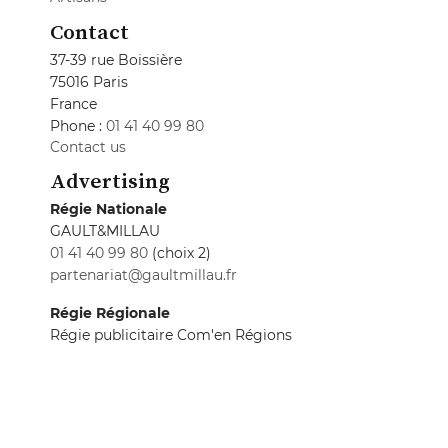
Contact
37-39 rue Boissière
75016 Paris
France
Phone :
01 41 40 99 80
Contact us
Advertising
Régie Nationale
GAULT&MILLAU
01 41 40 99 80
(choix 2)
partenariat@gaultmillau.fr
Régie Régionale
Régie publicitaire Com'en Régions
01 83 90 66 90
formulaire@comenregions.com