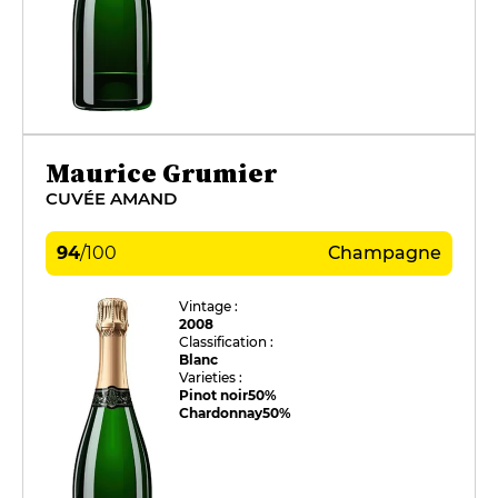
Maurice Grumier
CUVÉE AMAND
94
/
100
Champagne
Vintage :
2008
Classification :
Blanc
Varieties :
Pinot noir
50%
Chardonnay
50%