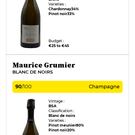
Varieties :
Chardonnay
34%
Pinot noir
33%
Budget :
€25 to €45
Maurice Grumier
BLANC DE NOIRS
90
/
100
Champagne
Vintage :
BSA
Classification :
Blanc de noirs
Varieties :
Pinot meunier
80%
Pinot noir
20%