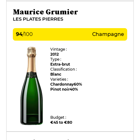
Maurice Grumier
LES PLATES PIERRES
94
/
100
Champagne
Vintage :
2012
Type :
Extra-brut
Classification :
Blanc
Varieties :
Chardonnay
60%
Pinot noir
40%
Budget :
€45 to €80