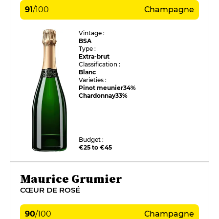
91
/
100
Champagne
Vintage :
BSA
Type :
Extra-brut
Classification :
Blanc
Varieties :
Pinot meunier
34%
Chardonnay
33%
Budget :
€25 to €45
Maurice Grumier
CŒUR DE ROSÉ
90
/
100
Champagne