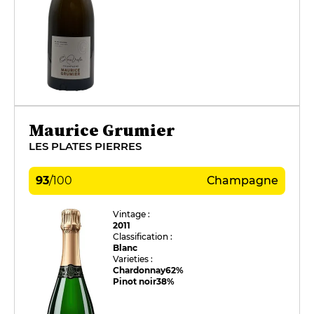
Maurice Grumier
LES PLATES PIERRES
93
/
100
Champagne
Vintage :
2011
Classification :
Blanc
Varieties :
Chardonnay
62%
Pinot noir
38%