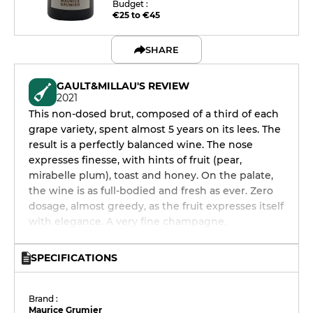
Budget :
€25 to €45
SHARE
GAULT&MILLAU'S REVIEW
2021
This non-dosed brut, composed of a third of each
grape variety, spent almost 5 years on its lees. The
result is a perfectly balanced wine. The nose
expresses finesse, with hints of fruit (pear,
mirabelle plum), toast and honey. On the palate,
the wine is as full-bodied and fresh as ever. Zero
dosage, almost greedy, as the fruit expresses itself
with elegance. A very fine champagne.
SPECIFICATIONS
Brand :
Maurice Grumier