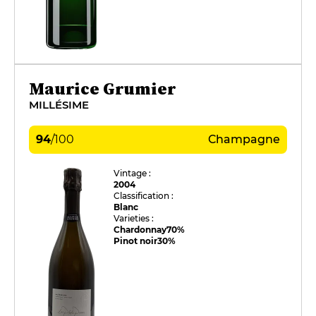
Maurice Grumier
MILLÉSIME
94
/
100
Champagne
Vintage :
2004
Classification :
Blanc
Varieties :
Chardonnay
70%
Pinot noir
30%