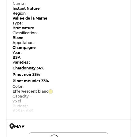
Name :
Instant Nature
Region :
Vallée de la Marne
Type :
Brut nature
Classification :
Blanc
Appellation :
Champagne
Year :
BSA
Varieties :
Chardonnay
34%
Pinot noir
33%
Pinot meunier
33%
Color :
Effervescent blanc
Capacity :
75 cl
Budget :
€25 to €45
MAP
© OpenMapTiles © OpenStreetMap