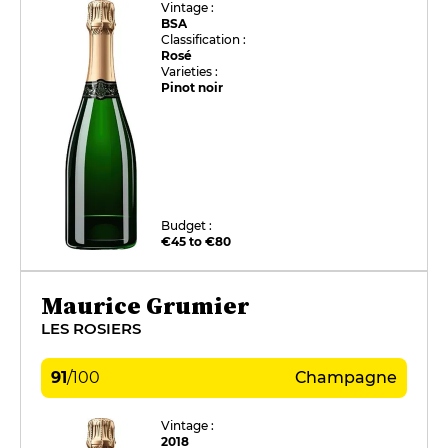
Vintage :
BSA
Classification :
Rosé
Varieties :
Pinot noir
Budget :
€45 to €80
Maurice Grumier
LES ROSIERS
91
/
100
Champagne
Vintage :
2018