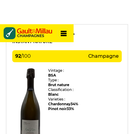
Maurice Grumier
CHAMPAGNES
INSTANT NATURE
92
/
100
Champagne
Vintage :
BSA
Type :
Brut nature
Classification :
Blanc
Varieties :
Chardonnay
34%
Pinot noir
33%