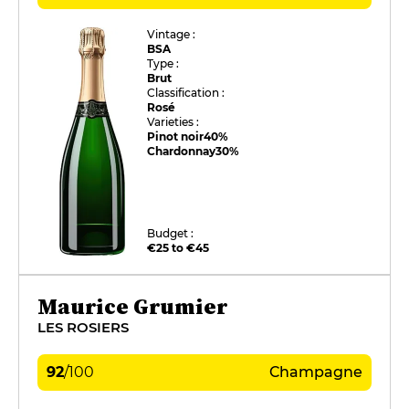
Vintage :
BSA
Type :
Brut
Classification :
Rosé
Varieties :
Pinot noir
40%
Chardonnay
30%
Budget :
€25 to €45
Maurice Grumier
LES ROSIERS
92
/
100
Champagne