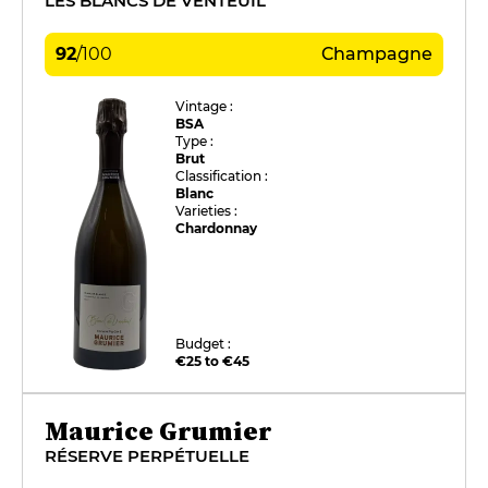
LES BLANCS DE VENTEUIL
92
/
100
Champagne
Vintage :
BSA
Type :
Brut
Classification :
Blanc
Varieties :
Chardonnay
Budget :
€25 to €45
Maurice Grumier
RÉSERVE PERPÉTUELLE