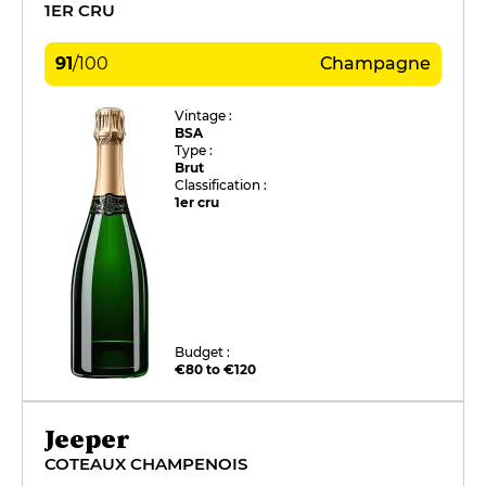
1ER CRU
91
/
100
Champagne
Vintage :
BSA
Type :
Brut
Classification :
1er cru
Budget :
€80 to €120
Jeeper
COTEAUX CHAMPENOIS