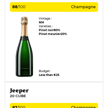
88
/
100
Champagne
Vintage :
NM
Varieties :
Pinot noir
80%
Pinot meunier
20%
Budget :
Less than €25
Jeeper
20 CUBE
87
/
100
Champagne