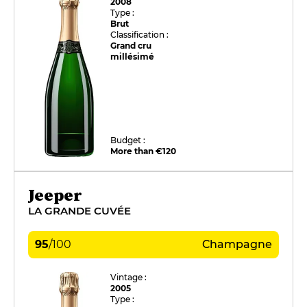
2008
Type :
Brut
Classification :
Grand cru
millésimé
Budget :
More than €120
Jeeper
LA GRANDE CUVÉE
95
/
100
Champagne
Vintage :
2005
Type :