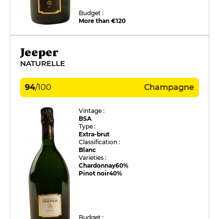
Budget :
More than €120
Jeeper
NATURELLE
94
/
100
Champagne
Vintage :
BSA
Type :
Extra-brut
Classification :
Blanc
Varieties :
Chardonnay
60%
Pinot noir
40%
Budget :