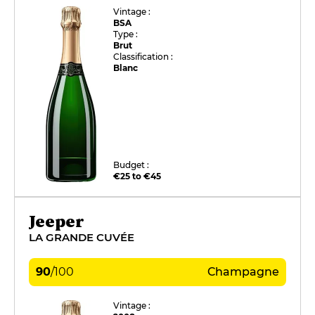
Vintage :
BSA
Type :
Brut
Classification :
Blanc
Budget :
€25 to €45
Jeeper
LA GRANDE CUVÉE
90
/
100
Champagne
Vintage :