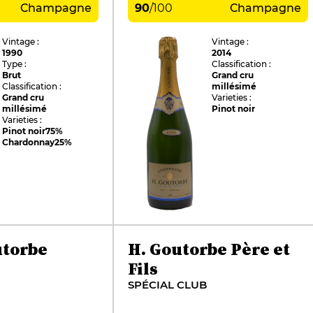
Champagne
90
/
100
Champagne
Vintage :
Vintage :
1990
2014
Type :
Classification :
Brut
Grand cru
Classification :
millésimé
Grand cru
Varieties :
millésimé
Pinot noir
Varieties :
Pinot noir
75%
Chardonnay
25%
utorbe
H. Goutorbe Père et
Fils
SPÉCIAL CLUB