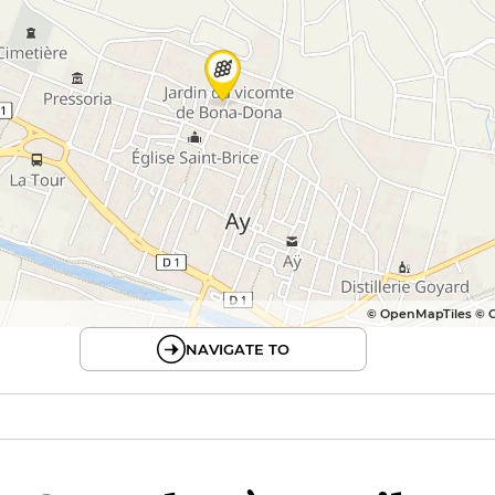
© OpenMapTiles © 
NAVIGATE TO