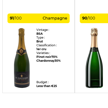
91
/
100
Champagne
90
/
100
Vintage :
BSA
Type :
Brut
Classification :
1er cru
Varieties :
Pinot noir
70%
Chardonnay
30%
Budget :
Less than €25