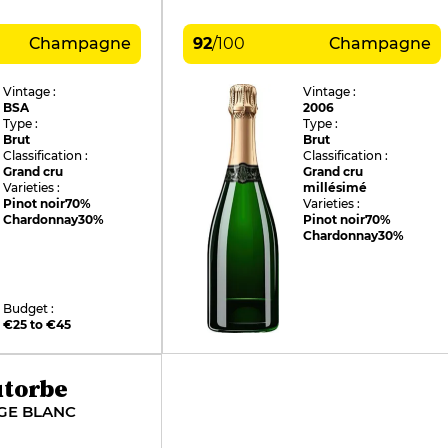
Champagne
92
/
100
Champagne
Vintage :
Vintage :
BSA
2006
Type :
Type :
Brut
Brut
Classification :
Classification :
Grand cru
Grand cru
Varieties :
millésimé
Pinot noir
70%
Varieties :
Chardonnay
30%
Pinot noir
70%
Chardonnay
30%
Budget :
€25 to €45
utorbe
GE BLANC