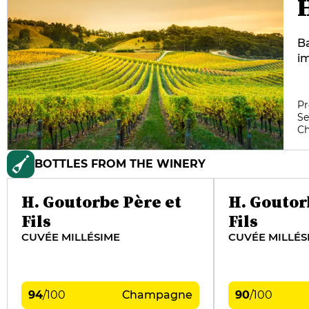
H
B
i
cr
El
he
Pr
Se
fr
C
bu
Je
BOTTLES FROM THE WINERY
re
H. Goutorbe Père et
H. Goutor
Fils
Fils
CUVÉE MILLÉSIME
CUVÉE MILLÉS
94
/
100
Champagne
90
/
100