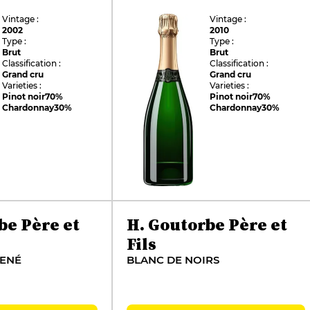
Vintage :
Vintage :
2002
2010
Type :
Type :
Brut
Brut
Classification :
Classification :
Grand cru
Grand cru
Varieties :
Varieties :
Pinot noir
70%
Pinot noir
70%
Chardonnay
30%
Chardonnay
30%
be Père et
H. Goutorbe Père et
Fils
RENÉ
BLANC DE NOIRS