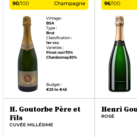
90
/
100
Champagne
96
/
100
Vintage :
BSA
Type :
Brut
Classification :
1er cru
Varieties :
Pinot noir
70%
Chardonnay
30%
Budget :
€25 to €45
H. Goutorbe Père et
Henri Go
Fils
ROSÉ
CUVÉE MILLÉSIME