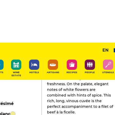
EN
GAULT&MILLAU'S REVIEW
Champagne
2019
ITS
WINE
HOTELS
ARTISANS
RECIPES
PEOPLE
UTENSILS
ESTATE
The nose offers a pleasant floral
freshness. On the palate, elegant
notes of white flowers are
combined with hints of spice. This
rich, long, vinous cuvée is the
lésimé
perfect accompaniment to a filet of
beef à la ficelle.
blanc