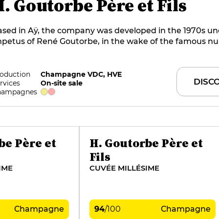
. Goutorbe Père et Fils
ased in Aÿ, the company was developed in the 1970s un
mpetus of René Goutorbe, in the wake of the famous nu
eated by Emile after the 1914-1918 war. Backed by his c
isabeth, Bertrand and Étienne since 2007, René now f
ctares, with a high proportion of Pinot Noir grapes to
oduction
Champagne VDC, HVE
DISC
rvices
On-site sale
uity, vinous champagnes. The house offers the opportun
hampagnes
y old vintages in small quantities. It also owns the Cast
anson*** hotel, created in 2004 in a charming 19th-cen
sidence.
be Père et
H. Goutorbe Père et
Fils
IME
CUVÉE MILLÉSIME
Champagne
94
/
100
Champagne