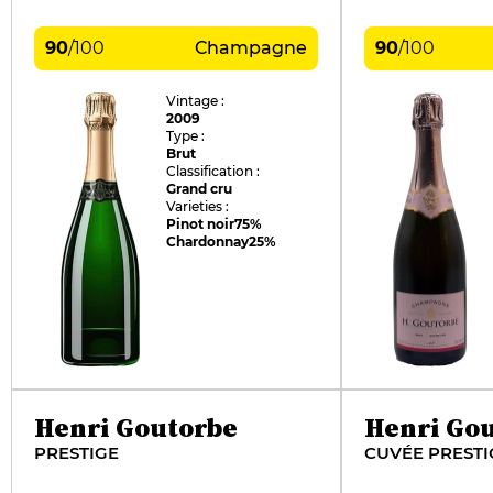
90
/
100
Champagne
90
/
100
Vintage :
2009
Type :
Brut
Classification :
Grand cru
Varieties :
Pinot noir
75%
Chardonnay
25%
Henri Goutorbe
Henri Go
PRESTIGE
CUVÉE PRESTI