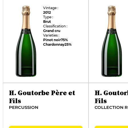
Vintage :
2012
Type :
Brut
Classification :
Grand cru
Varieties :
Pinot noir
75%
Chardonnay
25%
H. Goutorbe Père et
H. Goutor
Fils
Fils
PERCUSSION
COLLECTION 