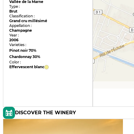
Vallée de la Marne
Type :
Brut
Classification :
Grand cru millésimé
Appellation :
Champagne
Year :
2006
Varieties :
Pinot noir
70%
Chardonnay
30%
Color :
Effervescent blanc
DISCOVER THE WINERY