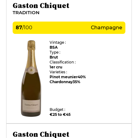
Gaston Chiquet
TRADITION
87
/
100
Champagne
Vintage :
BSA
Type :
Brut
Classification :
1er cru
Varieties :
Pinot meunier
40%
Chardonnay
35%
Budget :
€25 to €45
Gaston Chiquet