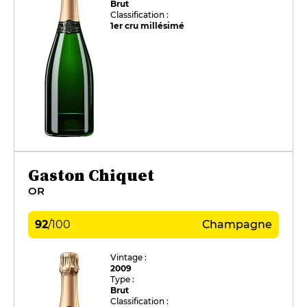
Brut
Classification :
1er cru millésimé
Gaston Chiquet
OR
92
/
100
Champagne
Vintage :
2009
Type :
Brut
Classification :