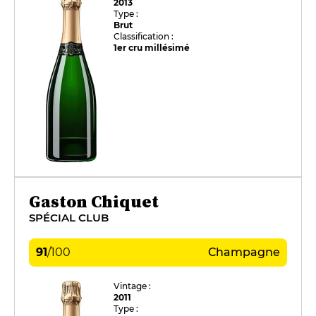
2013
Type :
Brut
Classification :
1er cru millésimé
Gaston Chiquet
SPÉCIAL CLUB
91
/
100
Champagne
Vintage :
2011
Type :