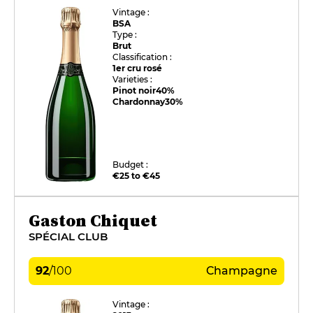
Vintage :
BSA
Type :
Brut
Classification :
1er cru rosé
Varieties :
Pinot noir
40%
Chardonnay
30%
Budget :
€25 to €45
Gaston Chiquet
SPÉCIAL CLUB
92
/
100
Champagne
Vintage :