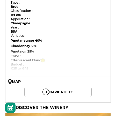
Type :
Brut
Classification :
1er cru
Appellation :
Champagne
Year :
BSA
Varieties :
Pinot meunier
40%
Chardonnay
35%
Pinot noir
25%
Color :
Effervescent blanc
Budget :
€25 to €45
MAP
© OpenMapTiles © OpenStreetMap
NAVIGATE TO
DISCOVER THE WINERY