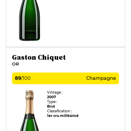
Gaston Chiquet
OR
89
/
100
Champagne
Vintage :
2007
Type :
Brut
Classification :
1er cru millésimé