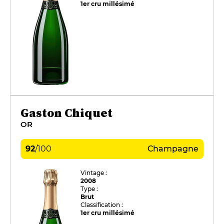
1er cru millésimé
Gaston Chiquet
OR
92
/
100
Champagne
Vintage :
2008
Type :
Brut
Classification :
1er cru millésimé