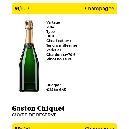
91
/
100
Champagne
Vintage :
2014
Type :
Brut
Classification :
1er cru millésimé
Varieties :
Chardonnay
70%
Pinot noir
30%
Budget :
€25 to €45
Gaston Chiquet
CUVÉE DE RÉSERVE
89
/
100
Champagne