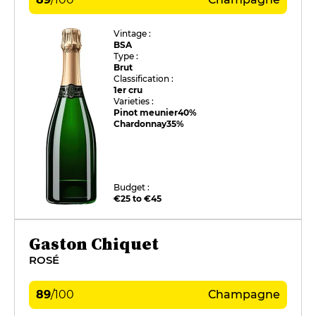
Vintage :
BSA
Type :
Brut
Classification :
1er cru
Varieties :
Pinot meunier
40%
Chardonnay
35%
Budget :
€25 to €45
Gaston Chiquet
ROSÉ
89
/
100
Champagne