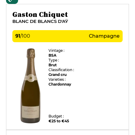
Gaston Chiquet
BLANC DE BLANCS D'AŸ
91
/
100
Champagne
Vintage :
BSA
Type :
Brut
Classification :
Grand cru
Varieties :
Chardonnay
Budget :
€25 to €45