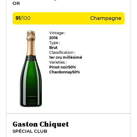
OR
91
/
100
Champagne
Vintage :
2016
Type :
Brut
Classification :
1er cru millésimé
Varieties :
Pinot noir
50%
Chardonnay
50%
Gaston Chiquet
SPÉCIAL CLUB