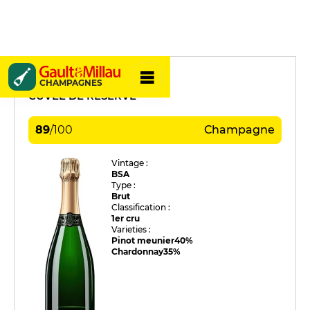
Gaston Chiquet
CHAMPAGNES
CUVÉE DE RÉSERVE
89
/
100
Champagne
Vintage :
BSA
Type :
Brut
Classification :
1er cru
Varieties :
Pinot meunier
40%
Chardonnay
35%