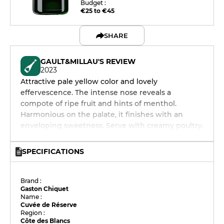
Budget :
€25 to €45
SHARE
GAULT&MILLAU'S REVIEW
2023
Attractive pale yellow color and lovely
effervescence. The intense nose reveals a
compote of ripe fruit and hints of menthol.
Harmonious on the palate, it finishes with an
enveloping sweetness. Serve with creamy poultry.
SPECIFICATIONS
Brand :
Gaston Chiquet
Name :
Cuvée de Réserve
Region :
Côte des Blancs