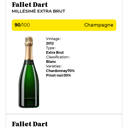
Fallet Dart
MILLÉSIMÉ EXTRA BRUT
90
/
100
Champagne
Vintage :
2012
Type :
Extra Brut
Classification :
Blanc
Varieties :
Chardonnay
70%
Pinot noir
30%
Fallet Dart