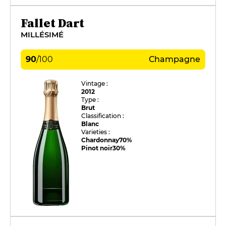
Fallet Dart
MILLÉSIMÉ
90
/
100
Champagne
Vintage :
2012
Type :
Brut
Classification :
Blanc
Varieties :
Chardonnay
70%
Pinot noir
30%