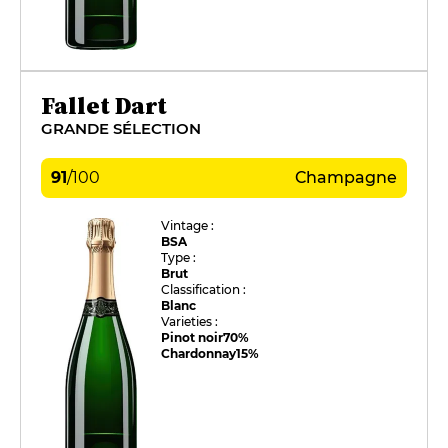
Fallet Dart
GRANDE SÉLECTION
91
/
100
Champagne
Vintage :
BSA
Type :
Brut
Classification :
Blanc
Varieties :
Pinot noir
70%
Chardonnay
15%