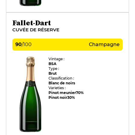
Fallet-Dart
CUVÉE DE RÉSERVE
90
/
100
Champagne
Vintage :
BSA
Type :
Brut
Classification :
Blanc de noirs
Varieties :
Pinot meunier
70%
Pinot noir
30%