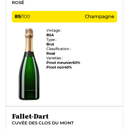
ROSÉ
89
/
100
Champagne
Vintage :
BSA
Type :
Brut
Classification :
Rosé
Varieties :
Pinot meunier
60%
Pinot noir
40%
Fallet-Dart
CUVÉE DES CLOS DU MONT