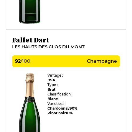
Fallet Dart
LES HAUTS DES CLOS DU MONT
92
/
100
Champagne
Vintage :
BSA
Type :
Brut
Classification :
Blanc
Varieties :
Chardonnay
90%
Pinot noir
10%