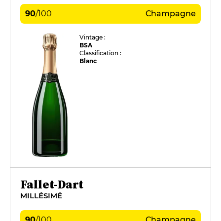
90
/
100
Champagne
Vintage :
BSA
Classification :
Blanc
Fallet-Dart
MILLÉSIMÉ
90
/
100
Champagne