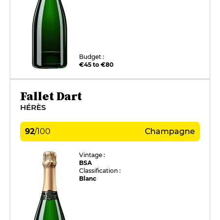
Budget :
€45 to €80
Fallet Dart
HÉRÈS
92
/
100
Champagne
Vintage :
BSA
Classification :
Blanc