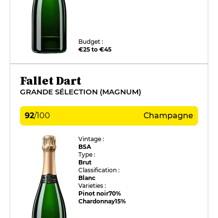
Budget :
€25 to €45
Fallet Dart
GRANDE SÉLECTION (MAGNUM)
92
/
100
Champagne
Vintage :
BSA
Type :
Brut
Classification :
Blanc
Varieties :
Pinot noir
70%
Chardonnay
15%