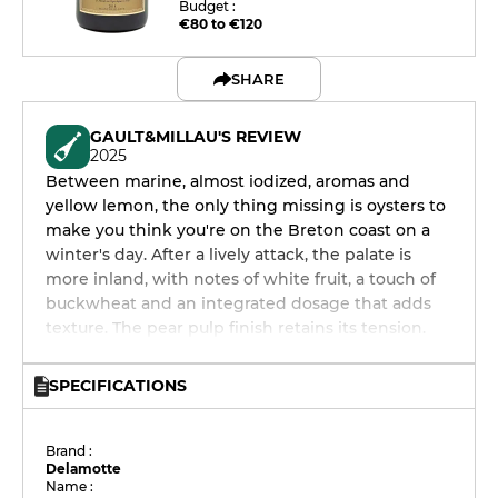
Budget :
€80 to €120
SHARE
GAULT&MILLAU'S REVIEW
2025
Between marine, almost iodized, aromas and
yellow lemon, the only thing missing is oysters to
make you think you're on the Breton coast on a
winter's day. After a lively attack, the palate is
more inland, with notes of white fruit, a touch of
buckwheat and an integrated dosage that adds
texture. The pear pulp finish retains its tension.
SPECIFICATIONS
Brand :
Delamotte
Name :