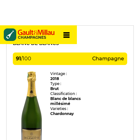
Delamotte
CHAMPAGNES
BLANC DE BLANCS
91
/
100
Champagne
Vintage :
2018
Type :
Brut
Classification :
Blanc de blancs
millésimé
Varieties :
Chardonnay