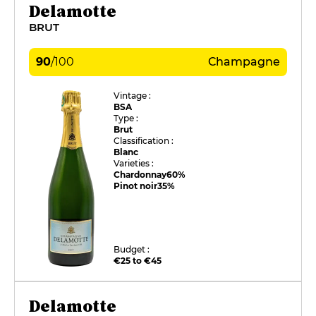
Delamotte
BRUT
90
/
100
Champagne
Vintage :
BSA
Type :
Brut
Classification :
Blanc
Varieties :
Chardonnay
60%
Pinot noir
35%
Budget :
€25 to €45
Delamotte