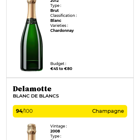
2012
Type :
Brut
Classification :
Blanc
Varieties :
Chardonnay
Budget :
€45 to €80
Delamotte
BLANC DE BLANCS
94
/
100
Champagne
Vintage :
2008
Type :