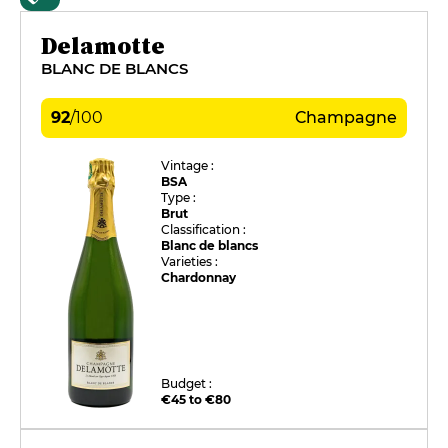
Delamotte
BLANC DE BLANCS
92
/
100
Champagne
Vintage :
BSA
Type :
Brut
Classification :
Blanc de blancs
Varieties :
Chardonnay
Budget :
€45 to €80