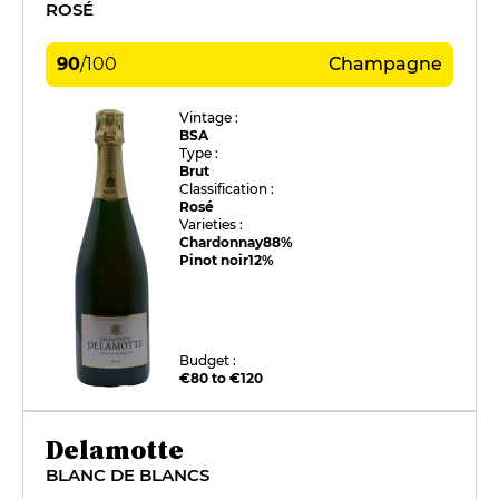
ROSÉ
90
/
100
Champagne
Vintage :
BSA
Type :
Brut
Classification :
Rosé
Varieties :
Chardonnay
88%
Pinot noir
12%
Budget :
€80 to €120
Delamotte
BLANC DE BLANCS