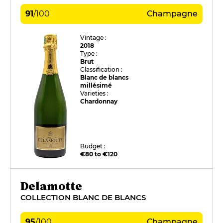
91
/
100
Champagne
Vintage :
2018
Type :
Brut
Classification :
Blanc de blancs
millésimé
Varieties :
Chardonnay
Budget :
€80 to €120
Delamotte
COLLECTION BLANC DE BLANCS
95
/
100
Champagne