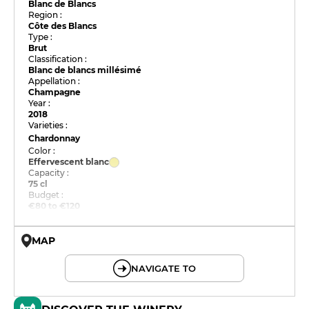
Blanc de Blancs
Region :
Côte des Blancs
Type :
Brut
Classification :
Blanc de blancs millésimé
Appellation :
Champagne
Year :
2018
Varieties :
Chardonnay
Color :
Effervescent blanc
Capacity :
75 cl
Budget :
€80 to €120
MAP
© OpenMapTiles © OpenStreetMap
NAVIGATE TO