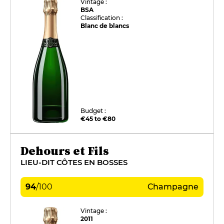
Vintage :
BSA
Classification :
Blanc de blancs
Budget :
€45 to €80
Dehours et Fils
LIEU-DIT CÔTES EN BOSSES
94
/
100
Champagne
Vintage :
2011