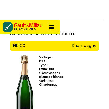
Dehours
CHAMPAGNES
BRISEFER RÉSERVE PERPÉTUELLE
95
/
100
Champagne
Vintage :
BSA
Type :
Extra Brut
Classification :
Blanc de blancs
Varieties :
Chardonnay