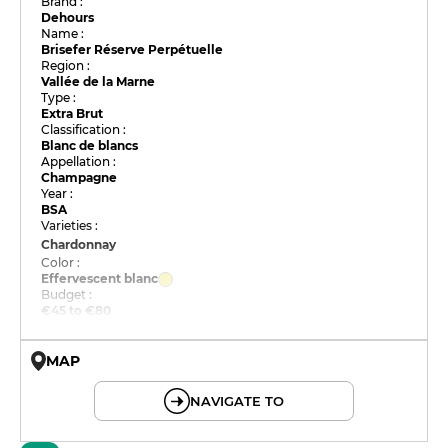
Brand :
Dehours
Name :
Brisefer Réserve Perpétuelle
Region :
Vallée de la Marne
Type :
Extra Brut
Classification :
Blanc de blancs
Appellation :
Champagne
Year :
BSA
Varieties :
Chardonnay
Color :
Effervescent blanc
Budget :
€45 to €80
MAP
© OpenMapTiles © OpenStreetMap
NAVIGATE TO