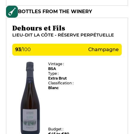
BOTTLES FROM THE WINERY
Dehours et Fils
LIEU-DIT LA CÔTE - RÉSERVE PERPÉTUELLE
93
/
100
Champagne
Vintage :
BSA
Type :
Extra Brut
Classification :
Blanc
Budget :
€45 to €80