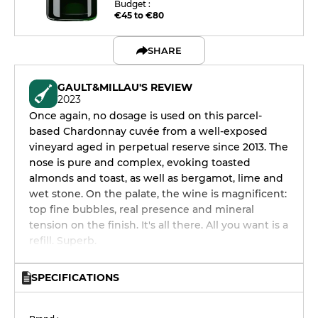
Budget :
€45 to €80
SHARE
GAULT&MILLAU'S REVIEW
2023
Once again, no dosage is used on this parcel-
based Chardonnay cuvée from a well-exposed
vineyard aged in perpetual reserve since 2013. The
nose is pure and complex, evoking toasted
almonds and toast, as well as bergamot, lime and
wet stone. On the palate, the wine is magnificent:
top fine bubbles, real presence and mineral
tension on the finish. It's all there. All you want is a
refill. Superb.
SPECIFICATIONS