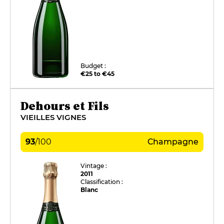
Budget :
€25 to €45
Dehours et Fils
VIEILLES VIGNES
93
/
100
Champagne
Vintage :
2011
Classification :
Blanc