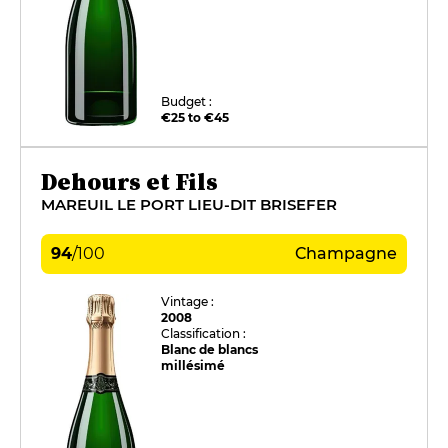
Budget :
€25 to €45
Dehours et Fils
MAREUIL LE PORT LIEU-DIT BRISEFER
94
/
100
Champagne
Vintage :
2008
Classification :
Blanc de blancs
millésimé