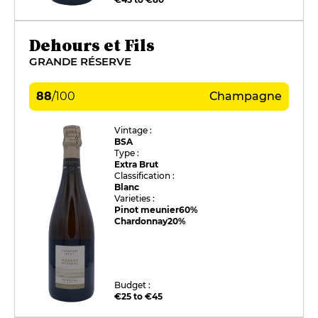
Dehours et Fils
GRANDE RÉSERVE
88
/
100
Champagne
Vintage :
BSA
Type :
Extra Brut
Classification :
Blanc
Varieties :
Pinot meunier
60%
Chardonnay
20%
Budget :
€25 to €45