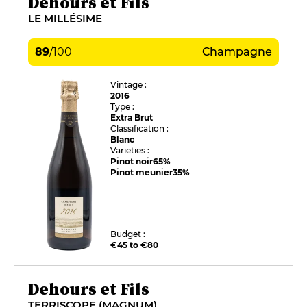
Dehours et Fils
LE MILLÉSIME
89
/
100
Champagne
Vintage :
2016
Type :
Extra Brut
Classification :
Blanc
Varieties :
Pinot noir
65%
Pinot meunier
35%
Budget :
€45 to €80
Dehours et Fils
TERRISCOPE (MAGNUM)