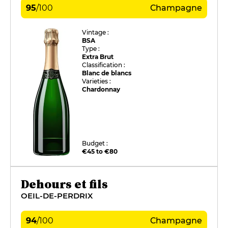
95
/
100
Champagne
Vintage :
BSA
Type :
Extra Brut
Classification :
Blanc de blancs
Varieties :
Chardonnay
Budget :
€45 to €80
Dehours et fils
OEIL-DE-PERDRIX
94
/
100
Champagne