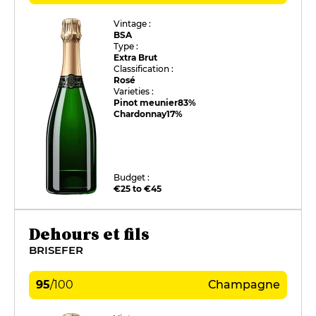
Vintage :
BSA
Type :
Extra Brut
Classification :
Rosé
Varieties :
Pinot meunier
83%
Chardonnay
17%
Budget :
€25 to €45
Dehours et fils
BRISEFER
95
/
100
Champagne