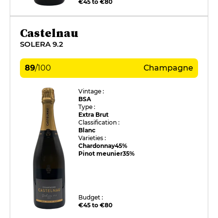
€45 to €80
Castelnau
SOLERA 9.2
89
/
100
Champagne
Vintage :
BSA
Type :
Extra Brut
Classification :
Blanc
Varieties :
Chardonnay
45%
Pinot meunier
35%
Budget :
€45 to €80