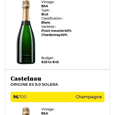
Vintage :
BSA
Type :
Brut
Classification :
Blanc
Varieties :
Pinot meunier
40%
Chardonnay
40%
Budget :
€25 to €45
Castelnau
ORIGINE ES 9.0 SOLERA
96
/
100
Champagne
Vintage :
BSA