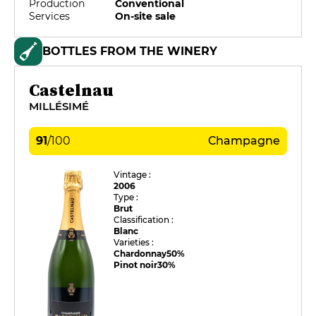
Production
Conventional
Services
On-site sale
BOTTLES FROM THE WINERY
Castelnau
MILLÉSIMÉ
91
/
100
Champagne
Vintage :
2006
Type :
Brut
Classification :
Blanc
Varieties :
Chardonnay
50%
Pinot noir
30%