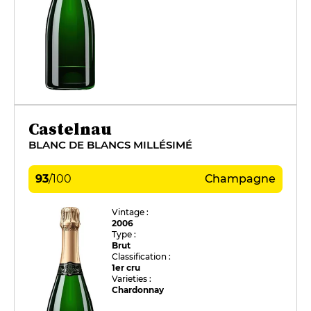
Castelnau
BLANC DE BLANCS MILLÉSIMÉ
93
/
100
Champagne
Vintage :
2006
Type :
Brut
Classification :
1er cru
Varieties :
Chardonnay