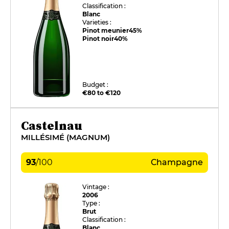
Classification :
Blanc
Varieties :
Pinot meunier
45%
Pinot noir
40%
Budget :
€80 to €120
Castelnau
MILLÉSIMÉ (MAGNUM)
93
/
100
Champagne
Vintage :
2006
Type :
Brut
Classification :
Blanc