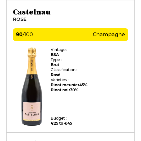
Castelnau
ROSÉ
90
/
100
Champagne
Vintage :
BSA
Type :
Brut
Classification :
Rosé
Varieties :
Pinot meunier
45%
Pinot noir
30%
Budget :
€25 to €45