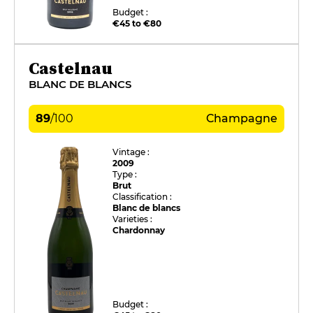
Budget :
€45 to €80
Castelnau
BLANC DE BLANCS
89
/
100
Champagne
Vintage :
2009
Type :
Brut
Classification :
Blanc de blancs
Varieties :
Chardonnay
Budget :