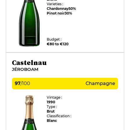
Varieties :
Chardonnay
50%
Pinot noir
30%
Budget :
€80 to €120
Castelnau
JÉROBOAM
97
/
100
Champagne
Vintage :
1990
Type :
Brut
Classification :
Blanc