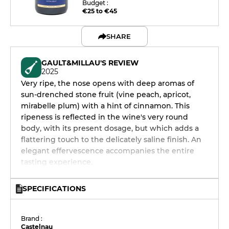
Budget :
€25 to €45
SHARE
GAULT&MILLAU'S REVIEW
2025
Very ripe, the nose opens with deep aromas of
sun-drenched stone fruit (vine peach, apricot,
mirabelle plum) with a hint of cinnamon. This
ripeness is reflected in the wine's very round
body, with its present dosage, but which adds a
flattering touch to the delicately saline finish. An
elegant effervescence accompanies the entire
tasting experience.
SPECIFICATIONS
Brand :
Castelnau