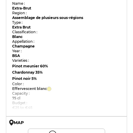
Name :
Extra-Brut
Region :
Assemblage de plusieurs sous-régions
Type :
Extra Brut
Classification :
Blanc
Appellation :
Champagne
Year :
BSA
Varieties :
Pinot meunier
60%
Chardonnay
35%
Pinot noir
5%
Color :
Effervescent blanc
Capacity :
75 cl
Budget :
€25 to €45
MAP
© OpenMapTiles © OpenStreetMap