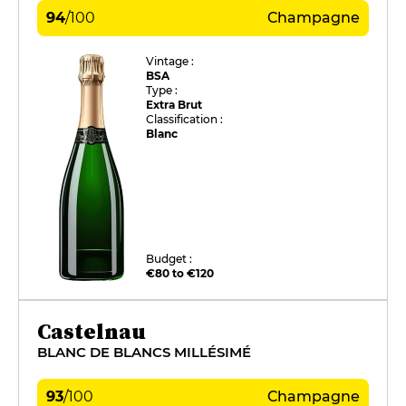
94
/
100
Champagne
Vintage :
BSA
Type :
Extra Brut
Classification :
Blanc
Budget :
€80 to €120
Castelnau
BLANC DE BLANCS MILLÉSIMÉ
93
/
100
Champagne