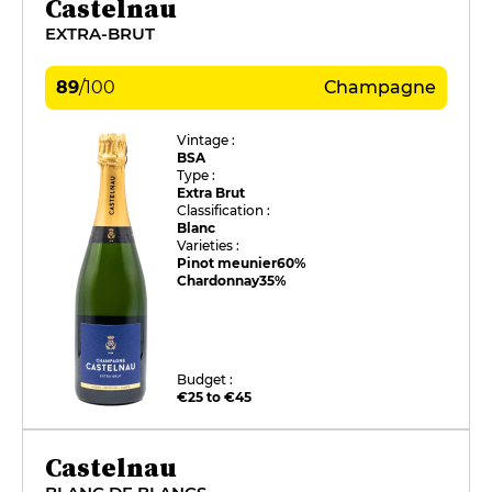
Castelnau
EXTRA-BRUT
89
/
100
Champagne
Vintage :
BSA
Type :
Extra Brut
Classification :
Blanc
Varieties :
Pinot meunier
60%
Chardonnay
35%
Budget :
€25 to €45
Castelnau