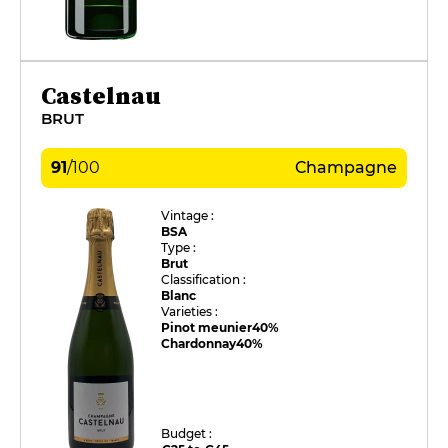
Castelnau
BRUT
91
/
100
Champagne
Vintage :
BSA
Type :
Brut
Classification :
Blanc
Varieties :
Pinot meunier
40%
Chardonnay
40%
Budget :