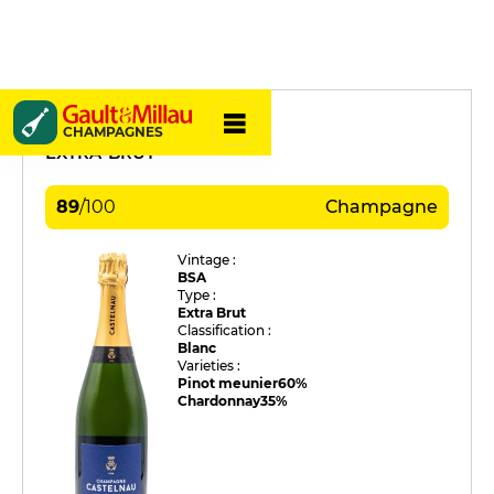
Castelnau
CHAMPAGNES
EXTRA-BRUT
89
/
100
Champagne
Vintage :
BSA
Type :
Extra Brut
Classification :
Blanc
Varieties :
Pinot meunier
60%
Chardonnay
35%