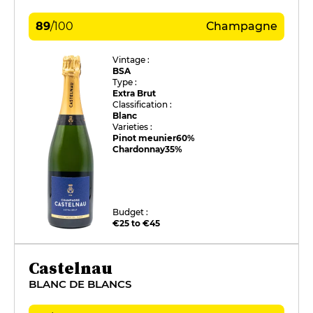
89
/
100
Champagne
Vintage :
BSA
Type :
Extra Brut
Classification :
Blanc
Varieties :
Pinot meunier
60%
Chardonnay
35%
Budget :
€25 to €45
Castelnau
BLANC DE BLANCS