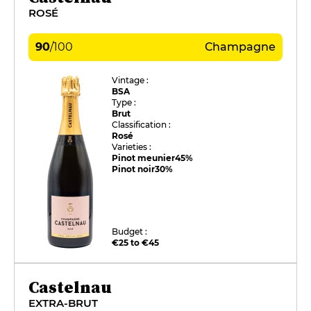
ROSÉ
90
/
100
Champagne
Vintage :
BSA
Type :
Brut
Classification :
Rosé
Varieties :
Pinot meunier
45%
Pinot noir
30%
Budget :
€25 to €45
Castelnau
EXTRA-BRUT