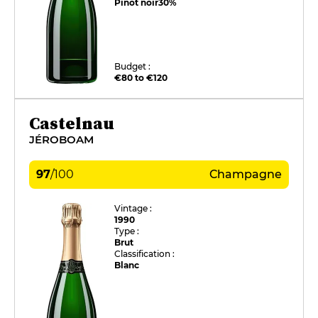
Pinot noir
30%
Budget :
€80 to €120
Castelnau
JÉROBOAM
97
/
100
Champagne
Vintage :
1990
Type :
Brut
Classification :
Blanc