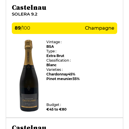
Castelnau
SOLERA 9.2
89
/
100
Champagne
Vintage :
BSA
Type :
Extra Brut
Classification :
Blanc
Varieties :
Chardonnay
45%
Pinot meunier
35%
Budget :
€45 to €80
Castelnau