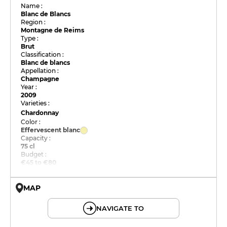
Name :
Blanc de Blancs
Region :
Montagne de Reims
Type :
Brut
Classification :
Blanc de blancs
Appellation :
Champagne
Year :
2009
Varieties :
Chardonnay
Color :
Effervescent blanc
Capacity :
75 cl
Budget :
€45 to €80
MAP
© OpenMapTiles © OpenStreetMap
NAVIGATE TO