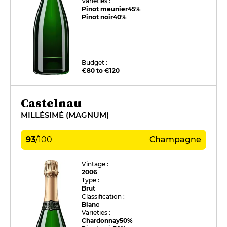
Varieties :
Pinot meunier
45%
Pinot noir
40%
Budget :
€80 to €120
Castelnau
MILLÉSIMÉ (MAGNUM)
93
/
100
Champagne
Vintage :
2006
Type :
Brut
Classification :
Blanc
Varieties :
Chardonnay
50%