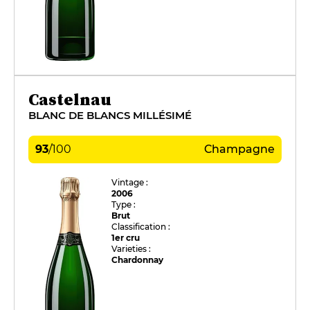
Castelnau
BLANC DE BLANCS MILLÉSIMÉ
93
/
100
Champagne
Vintage :
2006
Type :
Brut
Classification :
1er cru
Varieties :
Chardonnay