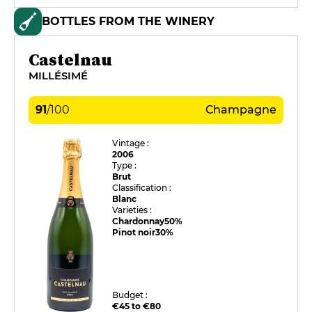
BOTTLES FROM THE WINERY
Castelnau
MILLÉSIMÉ
91
/
100
Champagne
Vintage :
2006
Type :
Brut
Classification :
Blanc
Varieties :
Chardonnay
50%
Pinot noir
30%
Budget :
€45 to €80