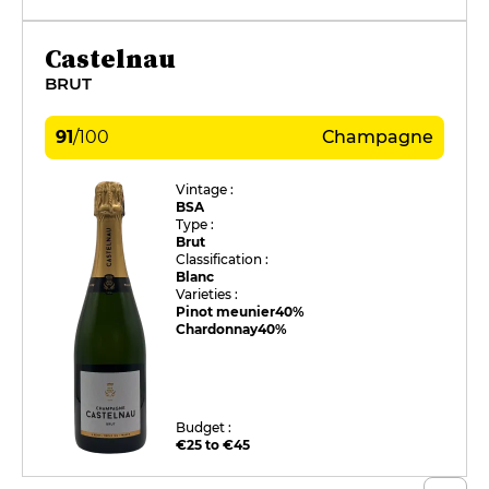
Castelnau
BRUT
91
/
100
Champagne
Vintage :
BSA
Type :
Brut
Classification :
Blanc
Varieties :
Pinot meunier
40%
Chardonnay
40%
Budget :
€25 to €45