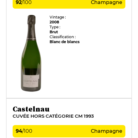
92
/
100
Champagne
Vintage :
2008
Type :
Brut
Classification :
Blanc de blancs
Castelnau
CUVÉE HORS CATÉGORIE CM 1993
94
/
100
Champagne