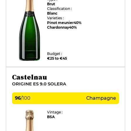
Brut
Classification :
Blanc
Varieties :
Pinot meunier
40%
Chardonnay
40%
Budget :
€25 to €45
Castelnau
ORIGINE ES 9.0 SOLERA
96
/
100
Champagne
Vintage :
BSA