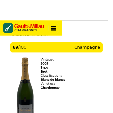
Castelnau
CHAMPAGNES
BLANC DE BLANCS
89
/
100
Champagne
Vintage :
2009
Type :
Brut
Classification :
Blanc de blancs
Varieties :
Chardonnay