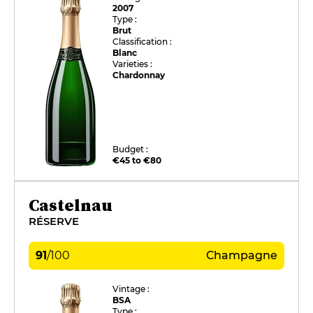
2007
Type :
Brut
Classification :
Blanc
Varieties :
Chardonnay
Budget :
€45 to €80
Castelnau
RÉSERVE
91
/
100
Champagne
Vintage :
BSA
Type :