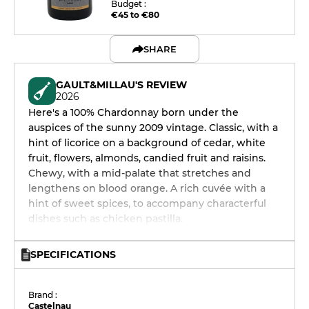
Budget :
€45 to €80
SHARE
GAULT&MILLAU'S REVIEW
2026
Here's a 100% Chardonnay born under the
auspices of the sunny 2009 vintage. Classic, with a
hint of licorice on a background of cedar, white
fruit, flowers, almonds, candied fruit and raisins.
Chewy, with a mid-palate that stretches and
lengthens on blood orange. A rich cuvée with a
hint of sweet spices, to accompany characterful
dishes such as chicken pastilla.
SPECIFICATIONS
Brand :
Castelnau