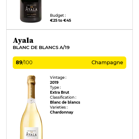
Budget :
€25 to €45
Ayala
BLANC DE BLANCS A/19
89
/
100
Champagne
Vintage :
2019
Type :
Extra Brut
Classification :
Blanc de blancs
Varieties :
Chardonnay