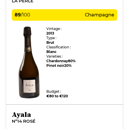
LA PERLE
89
/
100
Champagne
Vintage :
2013
Type :
Brut
Classification :
Blanc
Varieties :
Chardonnay
80%
Pinot noir
20%
Budget :
€80 to €120
Ayala
N°14 ROSÉ