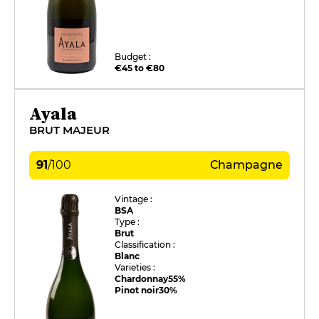
Budget :
€45 to €80
Ayala
BRUT MAJEUR
91
/
100
Champagne
Vintage :
BSA
Type :
Brut
Classification :
Blanc
Varieties :
Chardonnay
55%
Pinot noir
30%