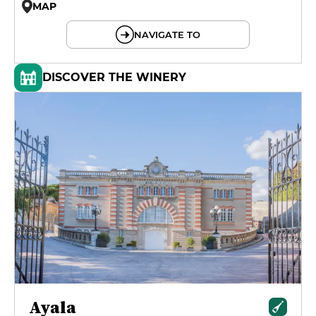
MAP
© OpenMapTiles © OpenStreetMap
NAVIGATE TO
DISCOVER THE WINERY
Ayala