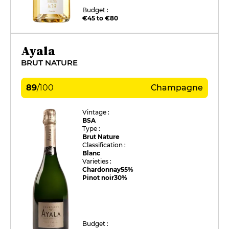
Budget :
€45 to €80
Ayala
BRUT NATURE
89
/
100
Champagne
Vintage :
BSA
Type :
Brut Nature
Classification :
Blanc
Varieties :
Chardonnay
55%
Pinot noir
30%
Budget :