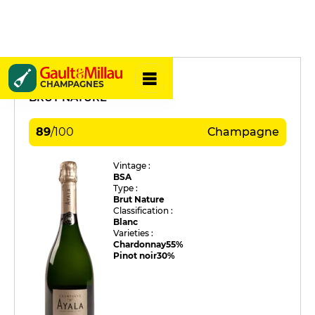
Ayala
CHAMPAGNES
BRUT NATURE
89
/
100
Champagne
Vintage :
BSA
Type :
Brut Nature
Classification :
Blanc
Varieties :
Chardonnay
55%
Pinot noir
30%