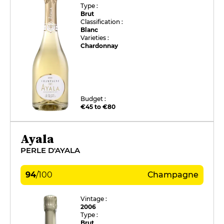
Type :
Brut
Classification :
Blanc
Varieties :
Chardonnay
Budget :
€45 to €80
Ayala
PERLE D'AYALA
94
/
100
Champagne
Vintage :
2006
Type :
Brut