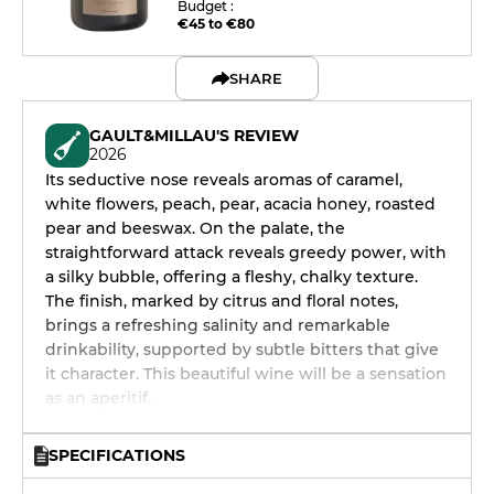
Budget :
€45 to €80
SHARE
GAULT&MILLAU'S REVIEW
2026
Its seductive nose reveals aromas of caramel,
white flowers, peach, pear, acacia honey, roasted
pear and beeswax. On the palate, the
straightforward attack reveals greedy power, with
a silky bubble, offering a fleshy, chalky texture.
The finish, marked by citrus and floral notes,
brings a refreshing salinity and remarkable
drinkability, supported by subtle bitters that give
it character. This beautiful wine will be a sensation
as an aperitif.
SPECIFICATIONS