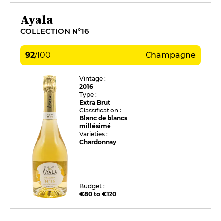
Ayala
COLLECTION N°16
92
/
100
Champagne
Vintage :
2016
Type :
Extra Brut
Classification :
Blanc de blancs
millésimé
Varieties :
Chardonnay
Budget :
€80 to €120