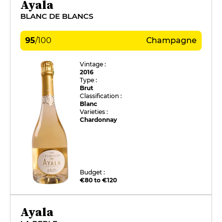
Ayala
BLANC DE BLANCS
95
/
100
Champagne
Vintage :
2016
Type :
Brut
Classification :
Blanc
Varieties :
Chardonnay
Budget :
€80 to €120
Ayala