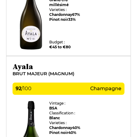
millésimé
Varieties :
Chardonnay
67%
Pinot noir
33%
Budget :
€45 to €80
Ayala
BRUT MAJEUR (MAGNUM)
92
/
100
Champagne
Vintage :
BSA
Classification :
Blanc
Varieties :
Chardonnay
40%
Pinot noir
40%