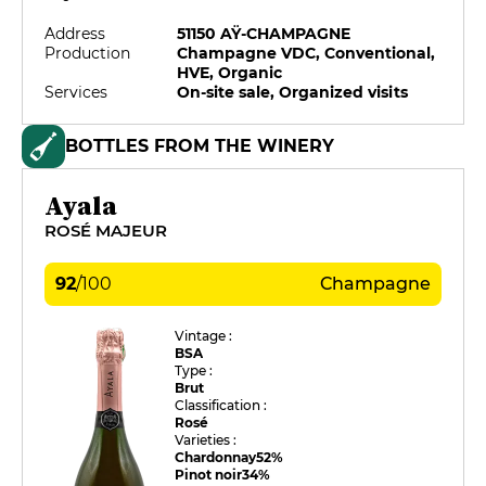
Address
51150 AŸ-CHAMPAGNE
Production
Champagne VDC, Conventional,
HVE, Organic
Services
On-site sale, Organized visits
BOTTLES FROM THE WINERY
Ayala
ROSÉ MAJEUR
92
/
100
Champagne
Vintage :
BSA
Type :
Brut
Classification :
Rosé
Varieties :
Chardonnay
52%
Pinot noir
34%