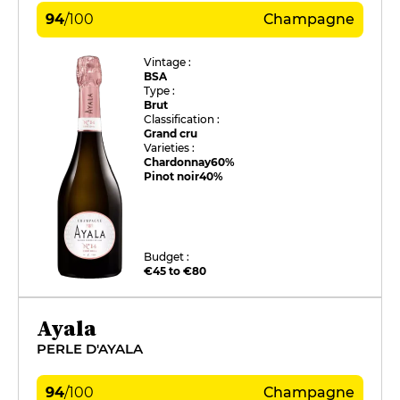
94
/
100
Champagne
Vintage :
BSA
Type :
Brut
Classification :
Grand cru
Varieties :
Chardonnay
60%
Pinot noir
40%
Budget :
€45 to €80
Ayala
PERLE D'AYALA
94
/
100
Champagne