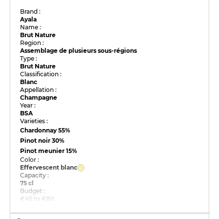
Brand :
Ayala
Name :
Brut Nature
Region :
Assemblage de plusieurs sous-régions
Type :
Brut Nature
Classification :
Blanc
Appellation :
Champagne
Year :
BSA
Varieties :
Chardonnay
55%
Pinot noir
30%
Pinot meunier
15%
Color :
Effervescent blanc
Capacity :
75 cl
Budget :
€45 to €80