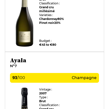
Classification :
Grand cru
millésimé
Varieties :
Chardonnay
80%
Pinot noir
20%
Budget :
€45 to €80
Ayala
N°7
93
/
100
Champagne
Vintage :
2007
Type :
Brut
Classification :
Grand cru