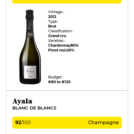
Vintage :
2012
Type :
Brut
Classification :
Grand cru
Varieties :
Chardonnay
80%
Pinot noir
20%
Budget :
€80 to €120
Ayala
BLANC DE BLANCS
92
/
100
Champagne