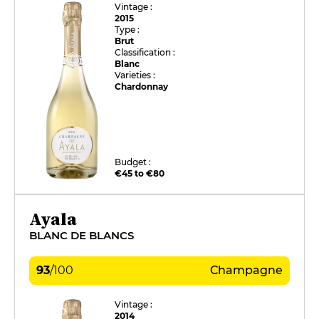
Vintage :
2015
Type :
Brut
Classification :
Blanc
Varieties :
Chardonnay
Budget :
€45 to €80
Ayala
BLANC DE BLANCS
93
/
100
Champagne
Vintage :
2014