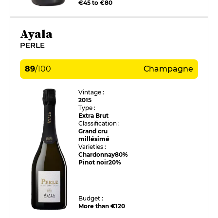
€45 to €80
Ayala
PERLE
89
/
100
Champagne
Vintage :
2015
Type :
Extra Brut
Classification :
Grand cru
millésimé
Varieties :
Chardonnay
80%
Pinot noir
20%
Budget :
More than €120