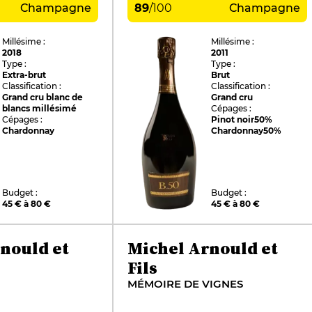
Champagne
89
/
100
Champagne
Millésime :
Millésime :
2018
2011
Type :
Type :
Extra-brut
Brut
Classification :
Classification :
Grand cru blanc de
Grand cru
blancs millésimé
Cépages :
Cépages :
Pinot noir
50%
Chardonnay
Chardonnay
50%
Budget :
Budget :
45 € à 80 €
45 € à 80 €
nould et
Michel Arnould et
Fils
MÉMOIRE DE VIGNES