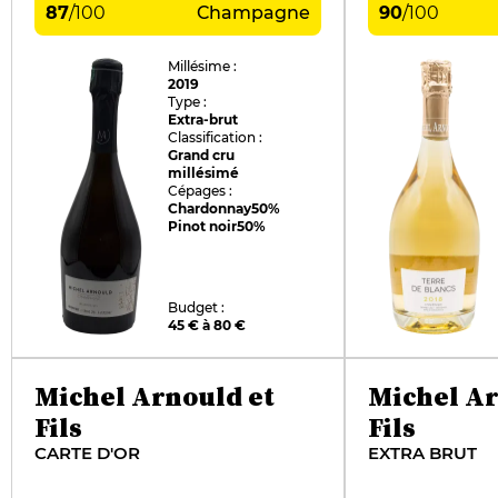
87
/
100
Champagne
90
/
100
Millésime :
2019
Type :
Extra-brut
Classification :
Grand cru
millésimé
Cépages :
Chardonnay
50%
Pinot noir
50%
Budget :
45 € à 80 €
Michel Arnould et
Michel Ar
Fils
Fils
CARTE D'OR
EXTRA BRUT