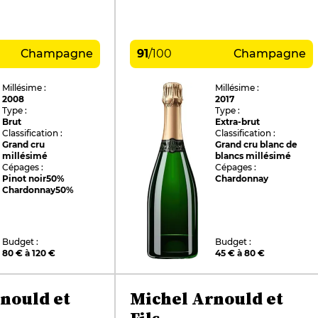
Champagne
91
/
100
Champagne
Millésime :
Millésime :
2008
2017
Type :
Type :
Brut
Extra-brut
Classification :
Classification :
Grand cru
Grand cru blanc de
millésimé
blancs millésimé
Cépages :
Cépages :
Pinot noir
50%
Chardonnay
Chardonnay
50%
Budget :
Budget :
80 € à 120 €
45 € à 80 €
nould et
Michel Arnould et