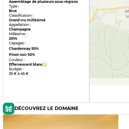
Assemblage de plusieurs sous-régions
Type :
Brut
Classification :
Grand cru millésimé
Appellation :
Champagne
Millésime :
2014
Cépages :
Chardonnay
50%
Pinot noir
50%
Couleur :
Effervescent blanc
Budget :
25 € à 45 €
DÉCOUVREZ LE DOMAINE