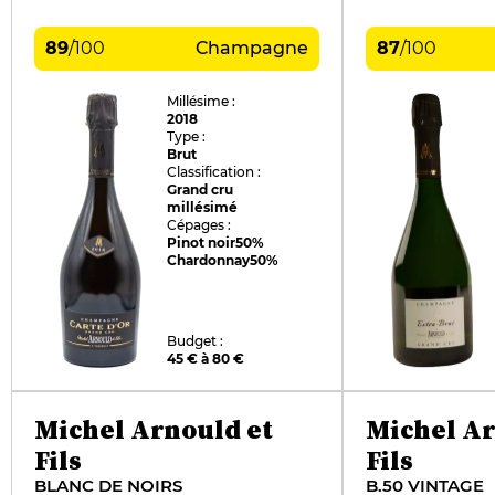
89
/
100
Champagne
87
/
100
Millésime :
2018
Type :
Brut
Classification :
Grand cru
millésimé
Cépages :
Pinot noir
50%
Chardonnay
50%
Budget :
45 € à 80 €
Michel Arnould et
Michel Ar
Fils
Fils
BLANC DE NOIRS
B.50 VINTAGE