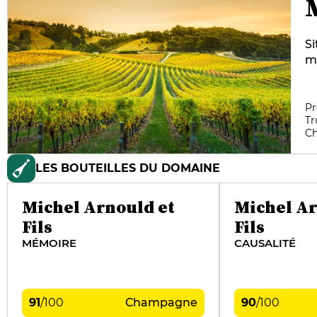
Si
ma
cu
ac
Th
Pr
Tr
de
C
es
qu
LES BOUTEILLES DU DOMAINE
a
au
Michel Arnould et
Michel Ar
Fils
Fils
MÉMOIRE
CAUSALITÉ
91
/
100
Champagne
90
/
100