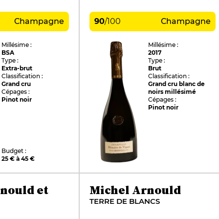
Champagne
90
/
100
Champagne
Millésime :
Millésime :
BSA
2017
Type :
Type :
Extra-brut
Brut
Classification :
Classification :
Grand cru
Grand cru blanc de
Cépages :
noirs millésimé
Pinot noir
Cépages :
Pinot noir
Budget :
25 € à 45 €
nould et
Michel Arnould
TERRE DE BLANCS