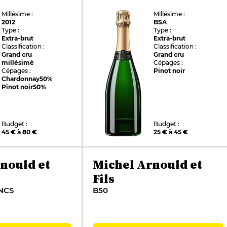
Millésime :
Millésime :
2012
BSA
Type :
Type :
Extra-brut
Extra-brut
Classification :
Classification :
Grand cru
Grand cru
millésimé
Cépages :
Cépages :
Pinot noir
Chardonnay
50%
Pinot noir
50%
Budget :
Budget :
45 € à 80 €
25 € à 45 €
nould et
Michel Arnould et
Fils
NCS
B50