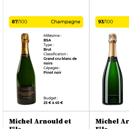
87
/
100
Champagne
93
/
100
Millésime :
BSA
Type :
Brut
Classification :
Grand cru blanc de
noirs
Cépages :
Pinot noir
Budget :
25 € à 45 €
Michel Arnould et
Michel Ar