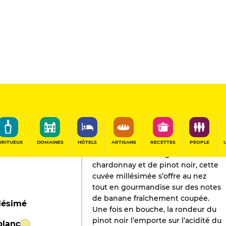
L'AVIS DE GAULT&MILLAU
Champagne
2020
IRITUEUX
DOMAINES
HÔTELS
ARTISANS
RECETTES
PEOPLE
Issue d’un assemblage de
chardonnay et de pinot noir, cette
cuvée millésimée s’offre au nez
tout en gourmandise sur des notes
de banane fraîchement coupée.
lésimé
Une fois en bouche, la rondeur du
pinot noir l’emporte sur l’acidité du
blanc