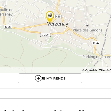
© OpenMapTiles © 
JE M'Y RENDS