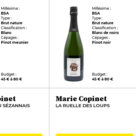
Millésime :
Millésime :
BSA
BSA
Type :
Type :
Brut nature
Brut nature
Classification :
Classification :
Blanc
Blanc de noirs
Cépages :
Cépages :
Pinot meunier
Pinot noir
Budget :
Budget :
45 € à 80 €
45 € à 80 €
inet
Marie Copinet
U SÉZANNAIS
LA RUELLE DES LOUPS