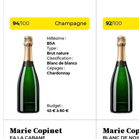
94
/
100
Champagne
92
/
100
Millésime :
BSA
Type :
Brut nature
Classification :
Blanc de blancs
Cépages :
Chardonnay
Budget :
45 € à 80 €
Marie Copinet
Marie Cop
EA LA CABANE
BLANC DE NOI