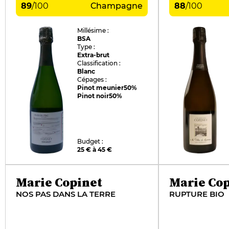
89
/
100
Champagne
88
/
100
Millésime :
BSA
Type :
Extra-brut
Classification :
Blanc
Cépages :
Pinot meunier
50%
Pinot noir
50%
Budget :
25 € à 45 €
Marie Copinet
Marie Cop
NOS PAS DANS LA TERRE
RUPTURE BIO