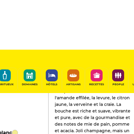
L'AVIS DE GAULT&MILLAU
Champagne
2023
IRITUEUX
DOMAINES
HÔTELS
ARTISANS
RECETTES
PEOPLE
Nez plutôt subtil et retenu sur
l'amande effilée, la levure, le citron
jaune, la verveine et la craie. La
bouche est riche et suave, vibrante
et pure, avec de la gourmandise et
des notes de mie de pain, pomme
et acacia. Joli champagne, mais un
blanc