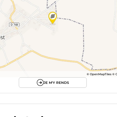
© OpenMapTiles © 
JE M'Y RENDS