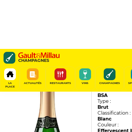
Alexandrine
CHAMPAGNES
Marie Copinet
91
/
100
LA
ACTUALITÉS
RESTAURANTS
VINS
CHAMPAGNES
SP
PLACE
Millésime :
BSA
Type :
Brut
Classification :
Blanc
Couleur :
Effervescent 