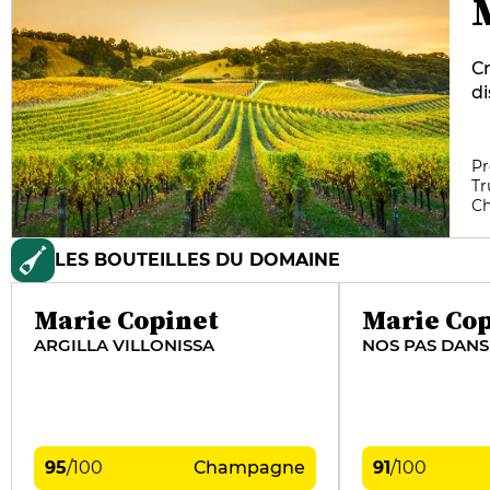
Cr
di
lu
te
ma
Pr
Tr
se
C
A
do
LES BOUTEILLES DU DOMAINE
le
d’
ce
Marie Copinet
Marie Cop
ARGILLA VILLONISSA
NOS PAS DANS 
95
/
100
Champagne
91
/
100