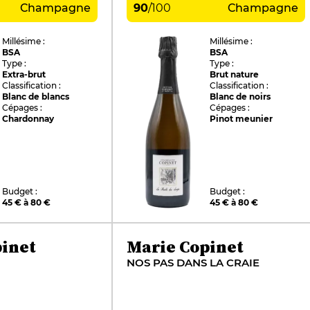
Champagne
90
/
100
Champagne
Millésime :
Millésime :
BSA
BSA
Type :
Type :
Extra-brut
Brut nature
Classification :
Classification :
Blanc de blancs
Blanc de noirs
Cépages :
Cépages :
Chardonnay
Pinot meunier
Budget :
Budget :
45 € à 80 €
45 € à 80 €
inet
Marie Copinet
NOS PAS DANS LA CRAIE