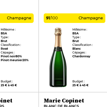
Champagne
91
/
100
Champagne
Millésime :
Millésime :
BSA
BSA
Type :
Type :
Brut
Brut
Classification :
Classification :
Rosé
Blanc
Cépages :
Cépages :
Pinot noir
80%
Chardonnay
Pinot meunier
20%
Budget :
Budget :
25 € à 45 €
25 € à 45 €
inet
Marie Copinet
RS
BLANC DE BLANCS