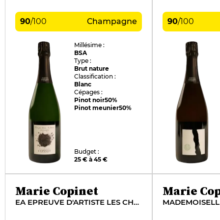
90
/
100
Champagne
90
/
100
Millésime :
BSA
Type :
Brut nature
Classification :
Blanc
Cépages :
Pinot noir
50%
Pinot meunier
50%
Budget :
25 € à 45 €
Marie Copinet
Marie Cop
EA EPREUVE D'ARTISTE LES CHARMOIS
MADEMOISELL