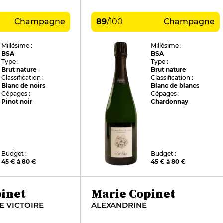
Champagne
89
/
100
Champagne
Millésime :
Millésime :
BSA
BSA
Type :
Type :
Brut nature
Brut nature
Classification :
Classification :
Blanc de noirs
Blanc de blancs
Cépages :
Cépages :
Pinot noir
Chardonnay
Budget :
Budget :
45 € à 80 €
45 € à 80 €
inet
Marie Copinet
E VICTOIRE
ALEXANDRINE