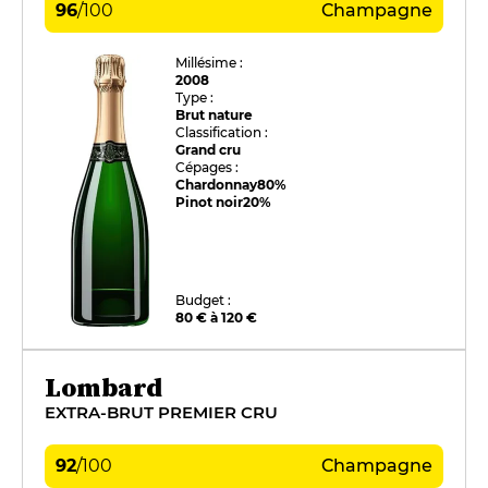
96
/
100
Champagne
Millésime :
2008
Type :
Brut nature
Classification :
Grand cru
Cépages :
Chardonnay
80%
Pinot noir
20%
Budget :
80 € à 120 €
Lombard
EXTRA-BRUT PREMIER CRU
92
/
100
Champagne