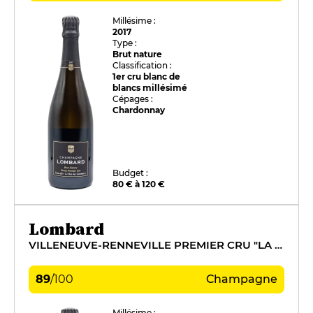
Millésime :
2017
Type :
Brut nature
Classification :
1er cru blanc de
blancs millésimé
Cépages :
Chardonnay
Budget :
80 € à 120 €
Lombard
VILLENEUVE-RENNEVILLE PREMIER CRU "LA CROIX SOLEIL"
89
/
100
Champagne
Millésime :