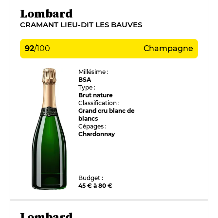
Lombard
CRAMANT LIEU-DIT LES BAUVES
92
/
100
Champagne
Millésime :
BSA
Type :
Brut nature
Classification :
Grand cru blanc de
blancs
Cépages :
Chardonnay
Budget :
45 € à 80 €
Lombard