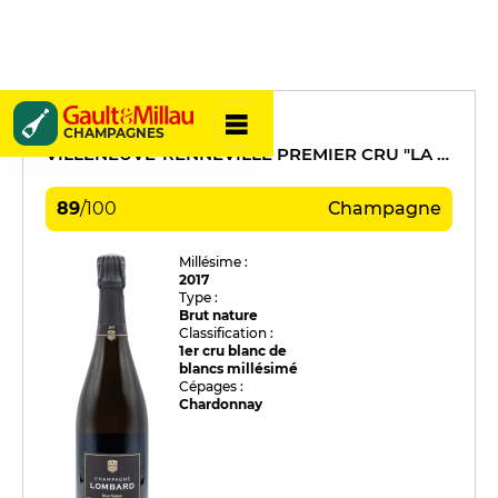
Lombard
CHAMPAGNES
VILLENEUVE-RENNEVILLE PREMIER CRU "LA CROIX SOLEIL"
89
/
100
Champagne
Millésime :
2017
Type :
Brut nature
Classification :
1er cru blanc de
blancs millésimé
Cépages :
Chardonnay