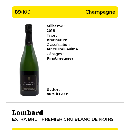
89
/
100
Champagne
Millésime :
2016
Type :
Brut nature
Classification :
1er cru millésimé
Cépages :
Pinot meunier
Budget :
80 € à 120 €
Lombard
EXTRA BRUT PREMIER CRU BLANC DE NOIRS