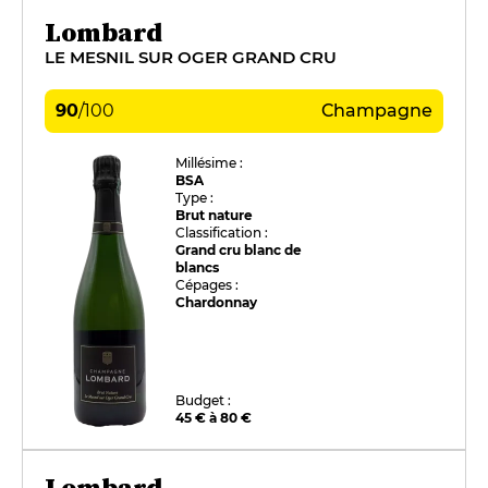
Lombard
LE MESNIL SUR OGER GRAND CRU
90
/
100
Champagne
Millésime :
BSA
Type :
Brut nature
Classification :
Grand cru blanc de
blancs
Cépages :
Chardonnay
Budget :
45 € à 80 €
Lombard