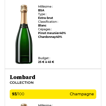
Millésime :
BSA
Type :
Extra-brut
Classification :
Blanc
Cépages :
Pinot meunier
40%
Chardonnay
40%
Budget :
25 € à 45 €
Lombard
COLLECTION
93
/
100
Champagne
Millésime :