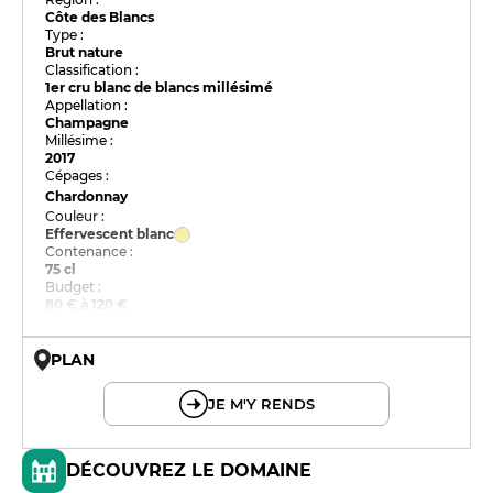
Côte des Blancs
Type :
Brut nature
Classification :
1er cru blanc de blancs millésimé
Appellation :
Champagne
Millésime :
2017
Cépages :
Chardonnay
Couleur :
Effervescent blanc
Contenance :
75 cl
Budget :
80 € à 120 €
PLAN
© OpenMapTiles © OpenStreetMap
JE M'Y RENDS
DÉCOUVREZ LE DOMAINE