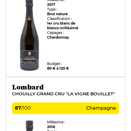
2017
Type :
Brut nature
Classification :
1er cru blanc de
blancs millésimé
Cépages :
Chardonnay
Budget :
80 € à 120 €
Lombard
CHOUILLY GRAND CRU "LA VIGNE BOUILLET"
87
/
100
Champagne
Millésime :
2016