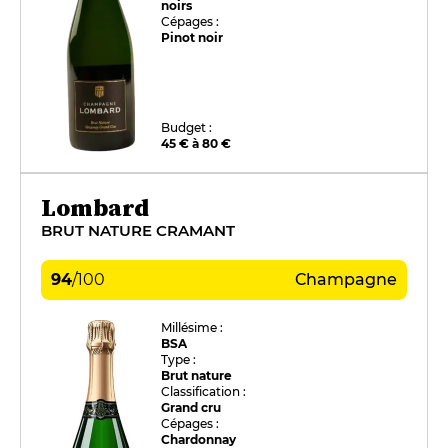
noirs
Cépages :
Pinot noir
Budget :
45 € à 80 €
Lombard
BRUT NATURE CRAMANT
94
/
100
Champagne
Millésime :
BSA
Type :
Brut nature
Classification :
Grand cru
Cépages :
Chardonnay