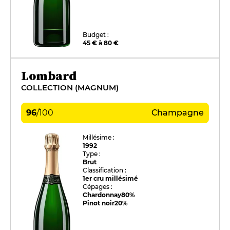
Budget :
45 € à 80 €
Lombard
COLLECTION (MAGNUM)
96
/
100
Champagne
Millésime :
1992
Type :
Brut
Classification :
1er cru millésimé
Cépages :
Chardonnay
80%
Pinot noir
20%