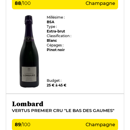
88
/
100
Champagne
Millésime :
BSA
Type :
Extra-brut
Classification :
Blanc
Cépages :
Pinot noir
Budget :
25 € à 45 €
Lombard
VERTUS PREMIER CRU "LE BAS DES GAUMES"
89
/
100
Champagne