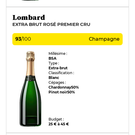
Lombard
EXTRA BRUT ROSÉ PREMIER CRU
93
/
100
Champagne
Millésime :
BSA
Type :
Extra-brut
Classification :
Blanc
Cépages :
Chardonnay
50%
Pinot noir
50%
Budget :
25 € à 45 €