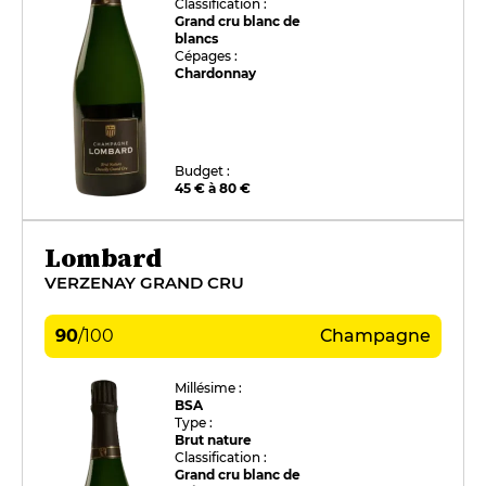
Classification :
Grand cru blanc de
blancs
Cépages :
Chardonnay
Budget :
45 € à 80 €
Lombard
VERZENAY GRAND CRU
90
/
100
Champagne
Millésime :
BSA
Type :
Brut nature
Classification :
Grand cru blanc de