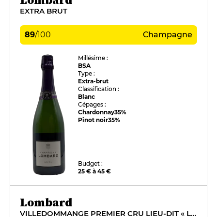
EXTRA BRUT
89
/
100
Champagne
Millésime :
BSA
Type :
Extra-brut
Classification :
Blanc
Cépages :
Chardonnay
35%
Pinot noir
35%
Budget :
25 € à 45 €
Lombard
VILLEDOMMANGE PREMIER CRU LIEU-DIT « LES RIBAUDS »