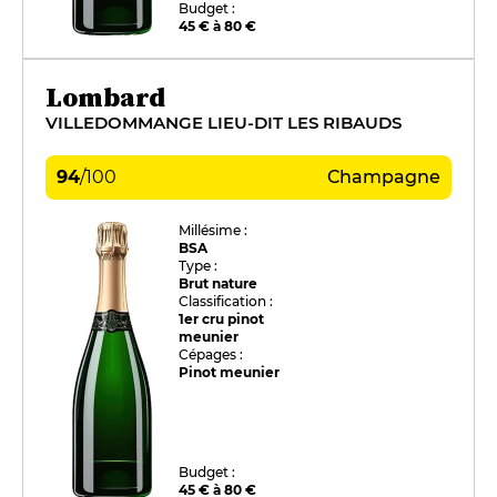
Budget :
45 € à 80 €
Lombard
VILLEDOMMANGE LIEU-DIT LES RIBAUDS
94
/
100
Champagne
Millésime :
BSA
Type :
Brut nature
Classification :
1er cru pinot
meunier
Cépages :
Pinot meunier
Budget :
45 € à 80 €