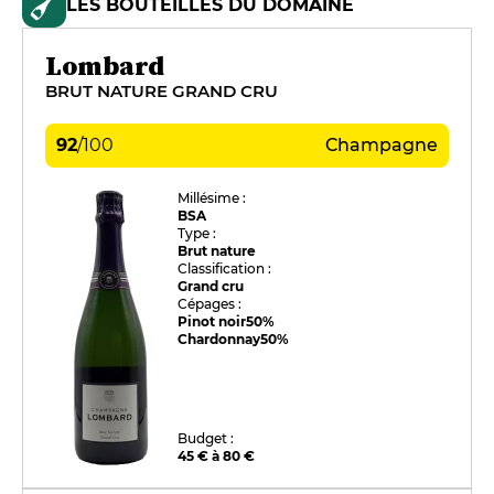
LES BOUTEILLES DU DOMAINE
Lombard
BRUT NATURE GRAND CRU
92
/
100
Champagne
Millésime :
BSA
Type :
Brut nature
Classification :
Grand cru
Cépages :
Pinot noir
50%
Chardonnay
50%
Budget :
45 € à 80 €