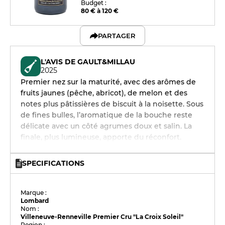
Budget :
80 € à 120 €
PARTAGER
L'AVIS DE GAULT&MILLAU
2025
Premier nez sur la maturité, avec des arômes de
fruits jaunes (pêche, abricot), de melon et des
notes plus pâtissières de biscuit à la noisette. Sous
de fines bulles, l’aromatique de la bouche reste
délicate avec un côté agrumes doux et salin. La
finale, plus lumineuse, apporte du réconfort.
SPECIFICATIONS
Marque :
Lombard
Nom :
Villeneuve-Renneville Premier Cru "La Croix Soleil"
Region :