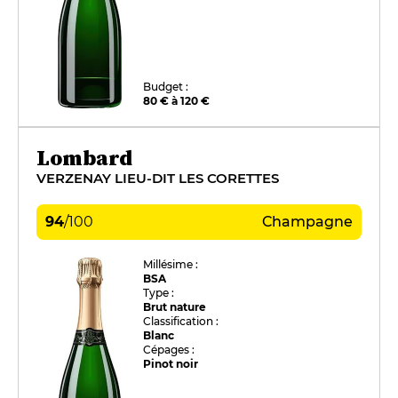
Budget :
80 € à 120 €
Lombard
VERZENAY LIEU-DIT LES CORETTES
94
/
100
Champagne
Millésime :
BSA
Type :
Brut nature
Classification :
Blanc
Cépages :
Pinot noir