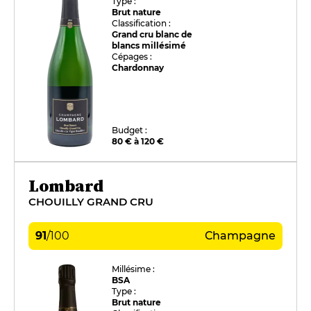
Type :
Brut nature
Classification :
Grand cru blanc de
blancs millésimé
Cépages :
Chardonnay
Budget :
80 € à 120 €
Lombard
CHOUILLY GRAND CRU
91
/
100
Champagne
Millésime :
BSA
Type :
Brut nature