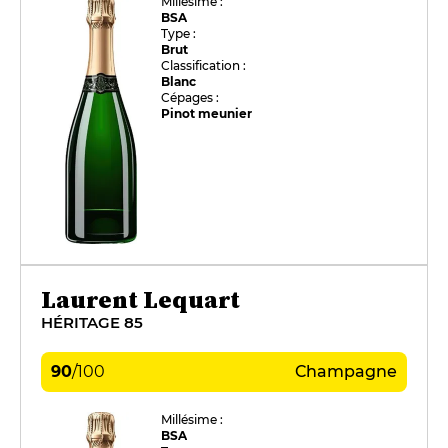
Millésime :
BSA
Type :
Brut
Classification :
Blanc
Cépages :
Pinot meunier
Laurent Lequart
HÉRITAGE 85
90
/
100
Champagne
Millésime :
BSA