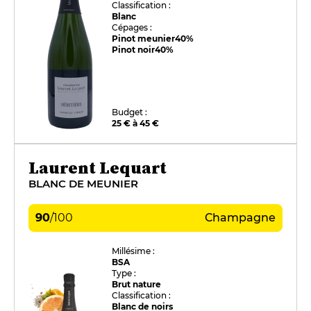
Classification :
Blanc
Cépages :
Pinot meunier
40%
Pinot noir
40%
Budget :
25 € à 45 €
Laurent Lequart
BLANC DE MEUNIER
90
/
100
Champagne
Millésime :
BSA
Type :
Brut nature
Classification :
Blanc de noirs