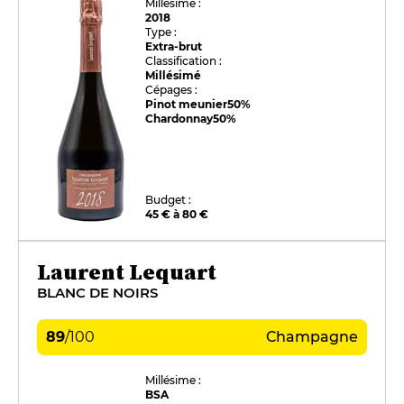
Millésime :
2018
Type :
Extra-brut
Classification :
Millésimé
Cépages :
Pinot meunier
50%
Chardonnay
50%
Budget :
45 € à 80 €
Laurent Lequart
BLANC DE NOIRS
89
/
100
Champagne
Millésime :
BSA