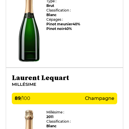
Type :
Brut
Classification :
Blanc
Cépages :
Pinot meunier
40%
Pinot noir
40%
Laurent Lequart
MILLÉSIME
89
/
100
Champagne
Millésime :
2011
Classification :
Blanc