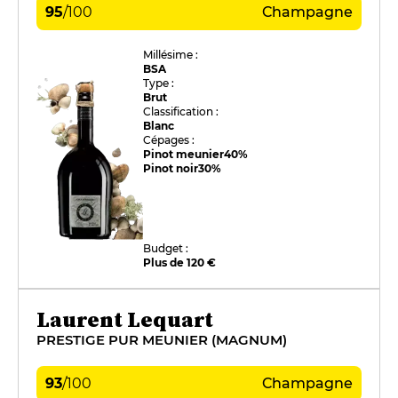
95
/
100
Champagne
Millésime :
BSA
Type :
Brut
Classification :
Blanc
Cépages :
Pinot meunier
40%
Pinot noir
30%
Budget :
Plus de 120 €
Laurent Lequart
PRESTIGE PUR MEUNIER (MAGNUM)
93
/
100
Champagne