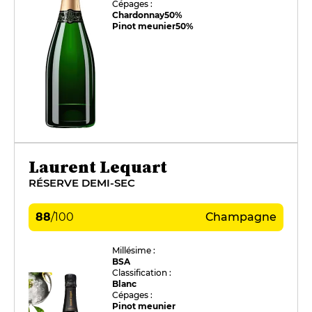
Cépages :
Chardonnay
50%
Pinot meunier
50%
Laurent Lequart
RÉSERVE DEMI-SEC
88
/
100
Champagne
Millésime :
BSA
Classification :
Blanc
Cépages :
Pinot meunier