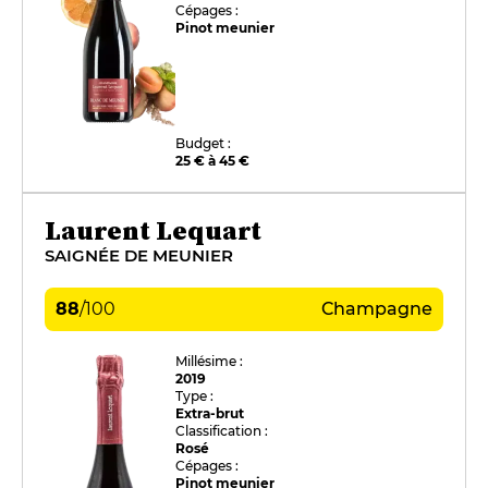
Cépages :
Pinot meunier
Budget :
25 € à 45 €
Laurent Lequart
SAIGNÉE DE MEUNIER
88
/
100
Champagne
Millésime :
2019
Type :
Extra-brut
Classification :
Rosé
Cépages :
Pinot meunier