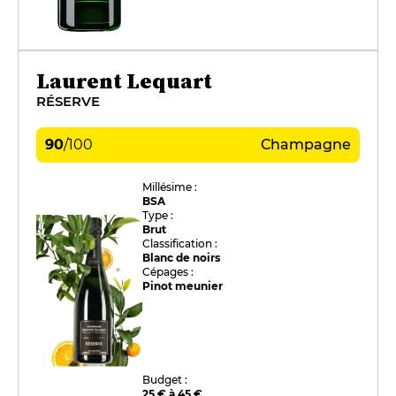
Laurent Lequart
RÉSERVE
90
/
100
Champagne
Millésime :
BSA
Type :
Brut
Classification :
Blanc de noirs
Cépages :
Pinot meunier
Budget :
25 € à 45 €