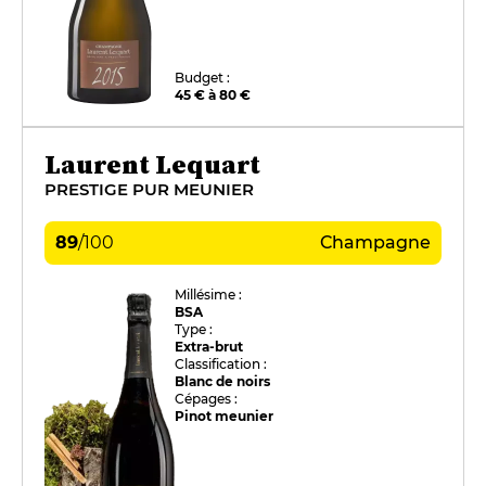
Budget :
45 € à 80 €
Laurent Lequart
PRESTIGE PUR MEUNIER
89
/
100
Champagne
Millésime :
BSA
Type :
Extra-brut
Classification :
Blanc de noirs
Cépages :
Pinot meunier