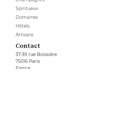
Spiritueux
Domaines
Hôtels
Artisans
Contact
37-39 rue Boissière
75016 Paris
France
Appeler :
01 41 40 99 80
Contactez-nous
Régie Publicitaire
Régie Nationale
GAULT&MILLAU
01 41 40 99 80
(choix 2)
partenariat@gaultmillau.fr
Régie Régionale