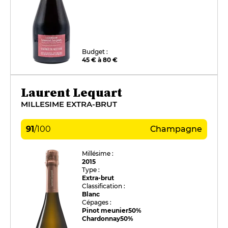
Budget :
45 € à 80 €
Laurent Lequart
MILLESIME EXTRA-BRUT
91
/
100
Champagne
Millésime :
2015
Type :
Extra-brut
Classification :
Blanc
Cépages :
Pinot meunier
50%
Chardonnay
50%