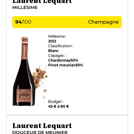
Laurent Lequart
MILLÉSIME
94
/
100
Champagne
Millésime :
2012
Classification :
Blanc
Cépages :
Chardonnay
50%
Pinot meunier
50%
Budget :
45 € à 80 €
Laurent Lequart
DOUCEUR DE MEUNIER