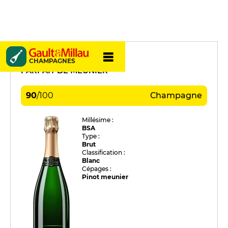
Laurent Lequart
CHAMPAGNES
PARFAIT DE MEUNIER
90
/
100
Champagne
Millésime :
BSA
Type :
Brut
Classification :
Blanc
Cépages :
Pinot meunier