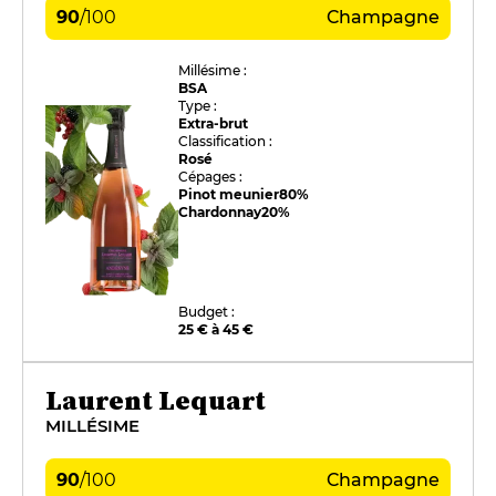
90
/
100
Champagne
Millésime :
BSA
Type :
Extra-brut
Classification :
Rosé
Cépages :
Pinot meunier
80%
Chardonnay
20%
Budget :
25 € à 45 €
Laurent Lequart
MILLÉSIME
90
/
100
Champagne