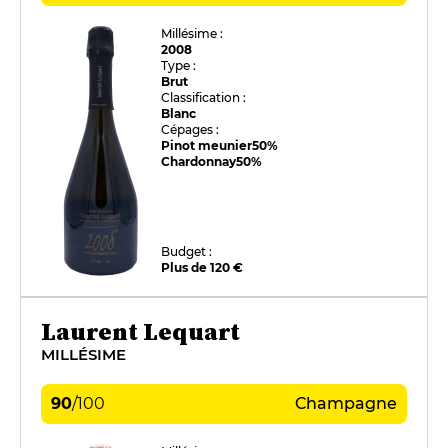
Millésime :
2008
Type :
Brut
Classification :
Blanc
Cépages :
Pinot meunier
50%
Chardonnay
50%
Budget :
Plus de 120 €
Laurent Lequart
MILLÉSIME
90
/
100
Champagne