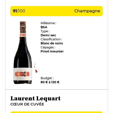
91
/
100
Champagne
Millésime :
BSA
Type :
Demi-sec
Classification :
Blanc de noirs
Cépages :
Pinot meunier
Budget :
80 € à 120 €
Laurent Lequart
CŒUR DE CUVÉE