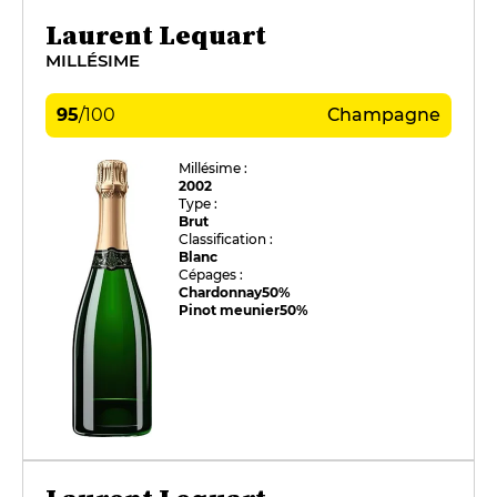
Laurent Lequart
MILLÉSIME
95
/
100
Champagne
Millésime :
2002
Type :
Brut
Classification :
Blanc
Cépages :
Chardonnay
50%
Pinot meunier
50%