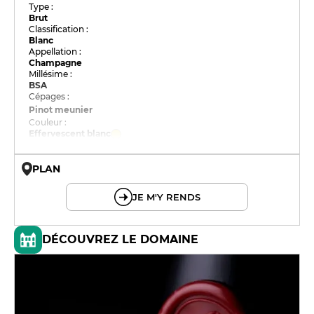
Type :
Brut
Classification :
Blanc
Appellation :
Champagne
Millésime :
BSA
Cépages :
Pinot meunier
Couleur :
Effervescent blanc
PLAN
© OpenMapTiles © OpenStreetMap
JE M'Y RENDS
DÉCOUVREZ LE DOMAINE