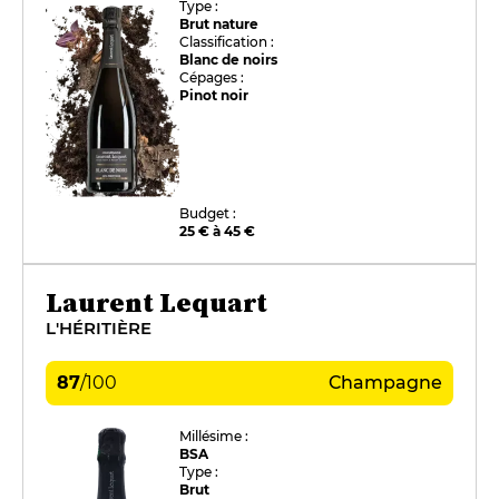
Type :
Brut nature
Classification :
Blanc de noirs
Cépages :
Pinot noir
Budget :
25 € à 45 €
Laurent Lequart
L'HÉRITIÈRE
87
/
100
Champagne
Millésime :
BSA
Type :
Brut