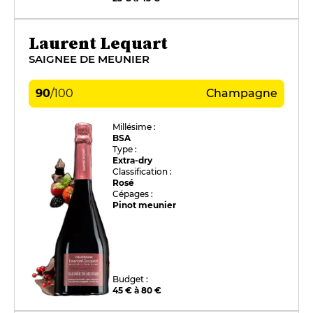
Laurent Lequart
SAIGNEE DE MEUNIER
90
/
100
Champagne
Millésime :
BSA
Type :
Extra-dry
Classification :
Rosé
Cépages :
Pinot meunier
Budget :
45 € à 80 €