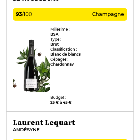
93
/
100
Champagne
Millésime :
BSA
Type :
Brut
Classification :
Blanc de blancs
Cépages :
Chardonnay
Budget :
25 € à 45 €
Laurent Lequart
ANDÉSYNE