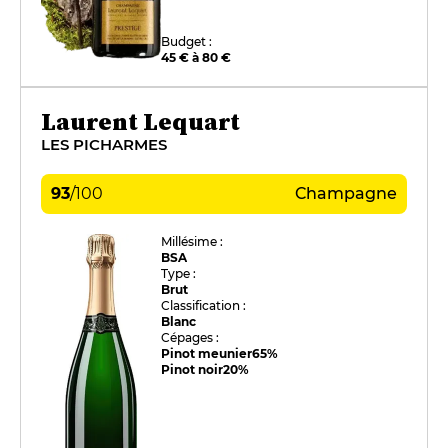
Budget :
45 € à 80 €
Laurent Lequart
LES PICHARMES
93
/
100
Champagne
Millésime :
BSA
Type :
Brut
Classification :
Blanc
Cépages :
Pinot meunier
65%
Pinot noir
20%