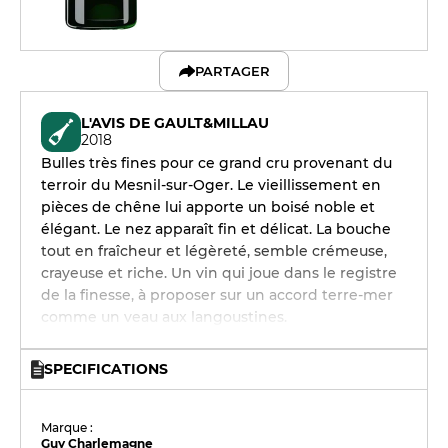
PARTAGER
L'AVIS DE GAULT&MILLAU
2018
Bulles très fines pour ce grand cru provenant du
terroir du Mesnil-sur-Oger. Le vieillissement en
pièces de chêne lui apporte un boisé noble et
élégant. Le nez apparaît fin et délicat. La bouche
tout en fraîcheur et légèreté, semble crémeuse,
crayeuse et riche. Un vin qui joue dans le registre
de la finesse, à proposer sur un accord terre-mer
comme un veau aux langoustines.
SPECIFICATIONS
Marque :
Guy Charlemagne