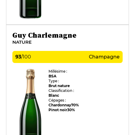
Guy Charlemagne
NATURE
93
/
100
Champagne
Millésime :
BSA
Type :
Brut nature
Classification :
Blanc
Cépages :
Chardonnay
70%
Pinot noir
30%