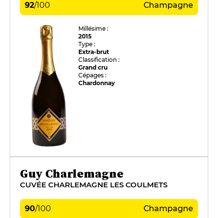
92
/
100
Champagne
Millésime :
2015
Type :
Extra-brut
Classification :
Grand cru
Cépages :
Chardonnay
Guy Charlemagne
CUVÉE CHARLEMAGNE LES COULMETS
90
/
100
Champagne