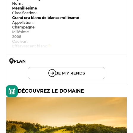
Nom :
Mesnillésime
Classification :
Grand cru blanc de blancs millésimé
Appellation :
Champagne
Millésime :
2008
Couleur :
Effervescent blanc
PLAN
© OpenMapTiles © OpenStreetMap
JE M'Y RENDS
DÉCOUVREZ LE DOMAINE