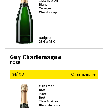
Classification :
Blanc
Cépages :
Chardonnay
Budget :
25 € à 45 €
Guy Charlemagne
ROSÉ
91
/
100
Champagne
Millésime :
BSA
Type :
Brut
Classification :
Blanc de noirs