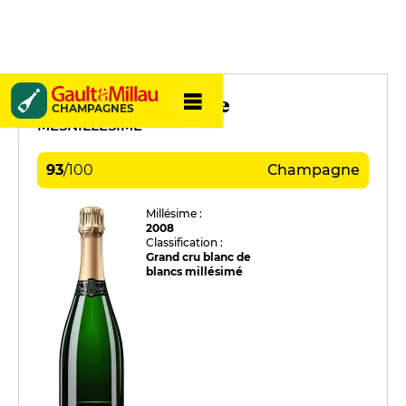
Guy Charlemagne
CHAMPAGNES
MESNILLÉSIME
93
/
100
Champagne
Millésime :
2008
Classification :
Grand cru blanc de
blancs millésimé