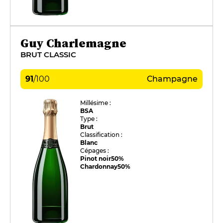
Guy Charlemagne
BRUT CLASSIC
91
/
100
Champagne
Millésime :
BSA
Type :
Brut
Classification :
Blanc
Cépages :
Pinot noir
50%
Chardonnay
50%