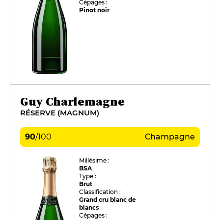
Cépages :
Pinot noir
Guy Charlemagne
RÉSERVE (MAGNUM)
90
/
100
Champagne
Millésime :
BSA
Type :
Brut
Classification :
Grand cru blanc de
blancs
Cépages :