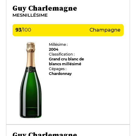
Guy Charlemagne
MESNILLÉSIME
93
/
100
Champagne
Millésime :
2004
Classification :
Grand cru blanc de
blancs millésimé
Cépages :
Chardonnay
Guy Charlemagne