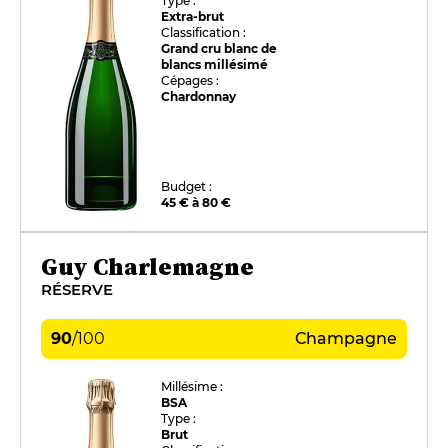
Type :
Extra-brut
Classification :
Grand cru blanc de
blancs millésimé
Cépages :
Chardonnay
Budget :
45 € à 80 €
Guy Charlemagne
RÉSERVE
90
/
100
Champagne
Millésime :
BSA
Type :
Brut