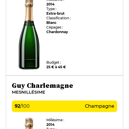
2014
Type :
Extra-brut
Classification :
Blanc
Cépages :
Chardonnay
Budget :
25 € à 45 €
Guy Charlemagne
MESNILLÉSIME
92
/
100
Champagne
Millésime :
2014